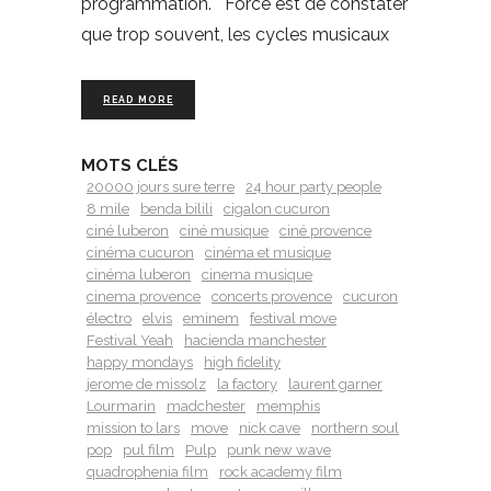
programmation. Force est de constater
que trop souvent, les cycles musicaux
READ MORE
MOTS CLÉS
20000 jours sure terre
24 hour party people
8 mile
benda bilili
cigalon cucuron
ciné luberon
ciné musique
ciné provence
cinéma cucuron
cinéma et musique
cinéma luberon
cinema musique
cinema provence
concerts provence
cucuron
électro
elvis
eminem
festival move
Festival Yeah
hacienda manchester
happy mondays
high fidelity
jerome de missolz
la factory
laurent garner
Lourmarin
madchester
memphis
mission to lars
move
nick cave
northern soul
pop
pul film
Pulp
punk new wave
quadrophenia film
rock academy film