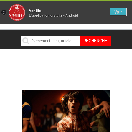
Ventilo
Voir
×
L´application gratuite - Android
MENU