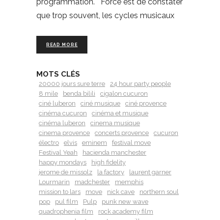
programmation. Force est de constater
que trop souvent, les cycles musicaux
READ MORE
MOTS CLÉS
20000 jours sure terre
24 hour party people
8 mile
benda bilili
cigalon cucuron
ciné luberon
ciné musique
ciné provence
cinéma cucuron
cinéma et musique
cinéma luberon
cinema musique
cinema provence
concerts provence
cucuron
électro
elvis
eminem
festival move
Festival Yeah
hacienda manchester
happy mondays
high fidelity
jerome de missolz
la factory
laurent garner
Lourmarin
madchester
memphis
mission to lars
move
nick cave
northern soul
pop
pul film
Pulp
punk new wave
quadrophenia film
rock academy film