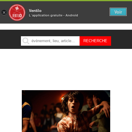
Ventilo
Voir
×
L´application gratuite - Android
MENU