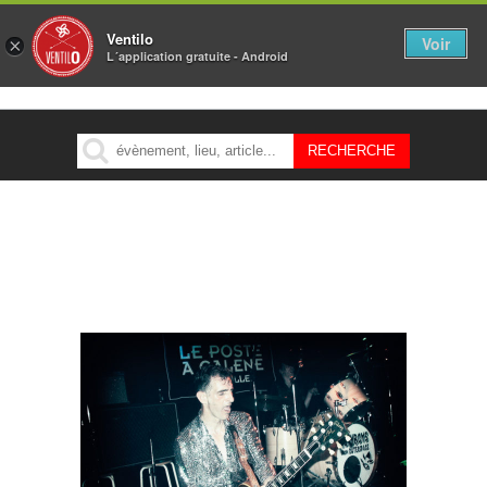
Ventilo
Voir
×
L´application gratuite - Android
MENU