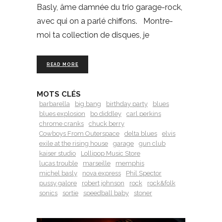
Basly, âme damnée du trio garage-rock,
avec qui on a parlé chiffons. Montre-
moi ta collection de disques, je
READ MORE
MOTS CLÉS
barbarella
big bang
birthday party
blues
blues explosion
bo diddley
carl perkins
chrome cranks
chuck berry
Cowboys From Outerspace
delta blues
elvis
exile at the rising house
garage
gun club
kaiser studio
Lollipop Music Store
lucas trouble
marseille
memphis
michel basly
nova express
Phil Spector
pussy galore
robert johnson
rock
rock&folk
sonics
sortie
speedball baby
stoner