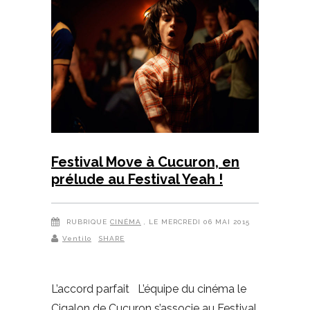
Festival Move à Cucuron, en
prélude au Festival Yeah !
RUBRIQUE
CINÉMA
, LE MERCREDI 06 MAI 2015
Ventilo
SHARE
L’accord parfait L’équipe du cinéma le
Cigalon de Cucuron s’associe au Festival