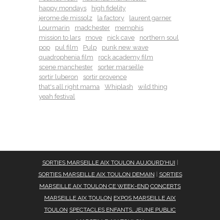
happy mondays
high fidelity
jerome de missolz
la factory
laurent garner
Lourmarin
madchester
memphis
mission to lars
move
nick cave
northern soul
pop
pul film
Pulp
punk new wave
quadrophenia film
rock academy film
scene manchester
sorter marseille
sortir luberon
sortir provence
that's all right mama
Whiplash
wild thing
yeah festival
SORTIES MARSEILLE AIX TOULON AUJOURD'HUI
|
SORTIES MARSEILLE AIX TOULON DEMAIN
|
SORTIES
MARSEILLE AIX TOULON CE WEEK-END
CONCERTS
MARSEILLE AIX TOULON
EXPOS MARSEILLE AIX
TOULON
SPECTACLES ENFANTS, JEUNE PUBLIC