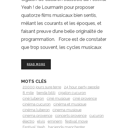
Yeah ! de Lourmarin pour proposer
quatorze films musicaux bien sentis,
mêlant les courants et les époques, et
faisant preuve d’une belle originalité de
programmation. Force est de constater
que trop souvent, les cycles musicaux
READ MORE
MOTS CLÉS
20000 jours sure terre
24 hour party people
8 mile
benda bilili
cigalon cucuron
ciné luberon
ciné musique
ciné provence
cinéma cucuron
cinéma et musique
cinéma luberon
cinema musique
cinema provence
concerts provence
cucuron
électro
elvis
eminem
festival move
Festival Yeah
hacienda manchester