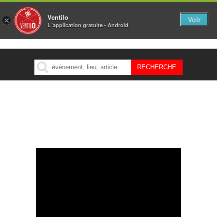
Ventilo
Voir
×
L´application gratuite - Android
MENU