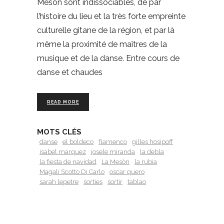
Mesón sont indissociables, de par
l’histoire du lieu et la très forte empreinte
culturelle gitane de la région, et par là
même la proximité de maîtres de la
musique et de la danse. Entre cours de
danse et chaudes
READ MORE
MOTS CLÉS
danse
el boldeco
flamenco
gilles hosipoff
isabel marquez
josele miranda
la debla
la fiesta de navidad
La Mesòn
la rubia
Magali Scotto Di Carlo
oscar quero
sarah lepetre
sorties
sortir
tablao