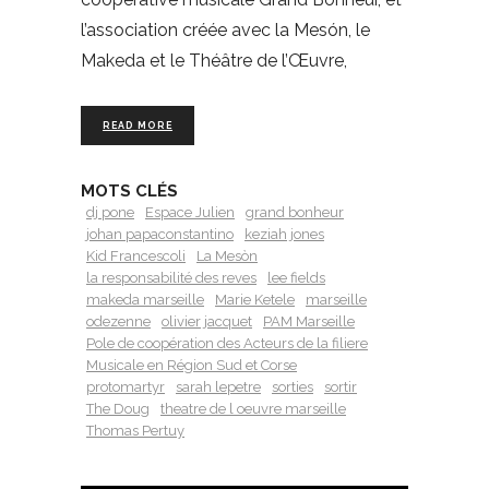
l’association créée avec la Mesón, le
Makeda et le Théâtre de l’Œuvre,
READ MORE
MOTS CLÉS
dj pone
Espace Julien
grand bonheur
johan papaconstantino
keziah jones
Kid Francescoli
La Mesòn
la responsabilité des reves
lee fields
makeda marseille
Marie Ketele
marseille
odezenne
olivier jacquet
PAM Marseille
Pole de coopération des Acteurs de la filiere
Musicale en Région Sud et Corse
protomartyr
sarah lepetre
sorties
sortir
The Doug
theatre de l oeuvre marseille
Thomas Pertuy