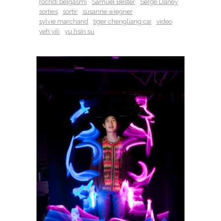
rochdi belgasmi
Samuel Bester
Serge Daney
sorties
sortir
susanne wiegner
sylvie marchand
tiger chengliang cai
video
yeh yili
yu hsin su