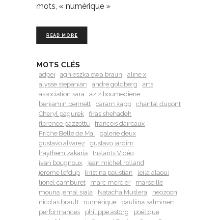
mots, « numérique »
READ MORE
MOTS CLÉS
adpei
agnieszka ewa braun
aline x
alysse stepanian
andre goldberg
arts
association sara
aziz boumediene
benjamin bennett
caram kapp
chantal dupont
Cheryl pagurek
firas shehadeh
florence pazzottu
francois daireaux
Friche Belle de Mai
galerie deux
gustavo alvarez
gustavo jardim
haythem zakaria
Instants Vidéo
ivan bougnoux
jean michel rolland
jerome lefdup
kristina paustian
leila alaoui
lionel camburet
marc mercier
marseille
mouna jemal siala
Natacha Muslera
neozoon
nicolas brault
numérique
pauliina salminen
performances
philippe astorg
poétique