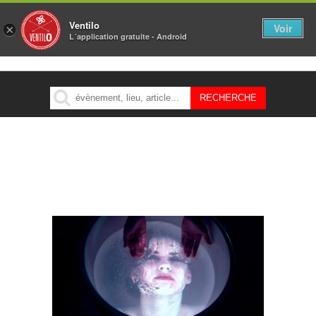
Ventilo
Voir
×
L´application gratuite - Android
MENU