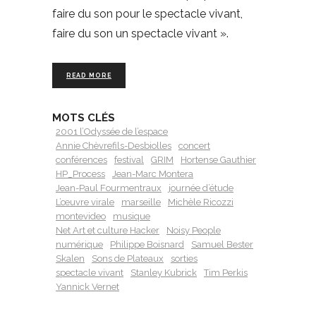
faire du son pour le spectacle vivant,
faire du son un spectacle vivant ».
READ MORE
MOTS CLÉS
2001 l’Odyssée de l’espace
Annie Chèvrefils-Desbiolles
concert
conférences
festival
GRIM
Hortense Gauthier
HP_Process
Jean-Marc Montera
Jean-Paul Fourmentraux
journée d’étude
L’œuvre virale
marseille
Michèle Ricozzi
montevideo
musique
Net Art et culture Hacker
Noisy People
numérique
Philippe Boisnard
Samuel Bester
Skalen
Sons de Plateaux
sorties
spectacle vivant
Stanley Kubrick
Tim Perkis
Yannick Vernet