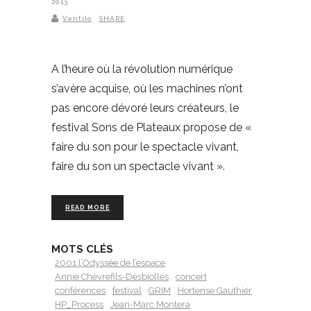
2013
Ventilo
SHARE
A l’heure où la révolution numérique
s’avère acquise, où les machines n’ont
pas encore dévoré leurs créateurs, le
festival Sons de Plateaux propose de «
faire du son pour le spectacle vivant,
faire du son un spectacle vivant ».
READ MORE
MOTS CLÉS
2001 l’Odyssée de l’espace
Annie Chèvrefils-Desbiolles
concert
conférences
festival
GRIM
Hortense Gauthier
HP_Process
Jean-Marc Montera