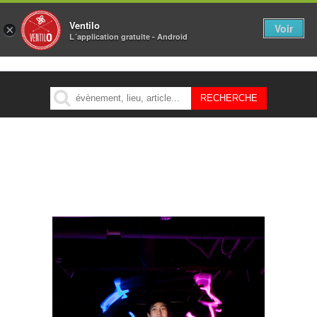
Ventilo
Voir
×
L´application gratuite - Android
MENU