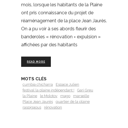
mois, lorsque les habitants de la Plaine
ont pris connaissance du projet de
réaménagement de la place Jean Jaurès.
On a pu voir à ses abords fleurir des
banderoles « rénovation = expulsion »
affichées par des habitants
READ MORE
MOTS CLÉS
cumbia chicharra
Espace Julien
festival la plaine indépendant !
Gari Greu
la Plaine
le Molotov
mago
marseille
Place Jean Jaurès
quartier de la plaine
raspigaous
rénovation