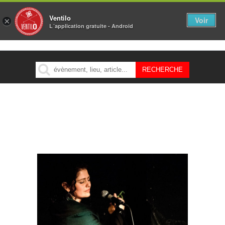
Ventilo
Voir
×
L´application gratuite - Android
MENU