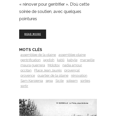
« rénover pour gentrifier ». D’où cette
soirée de soutien, avec quelques
pointures
READ MORE
MOTS CLÉS
assemblee de la plaine
assemblee plaine
gentrification
jagdish
kabli
kabyle
marseille
maura guerrera
Molotov
nadia amour
occitan
Place Jean Jaurès
provençal
provence
quartier de la plaine
rénovation
Sam Karpienia
sega
Sicile
soleam
sorties
sortir