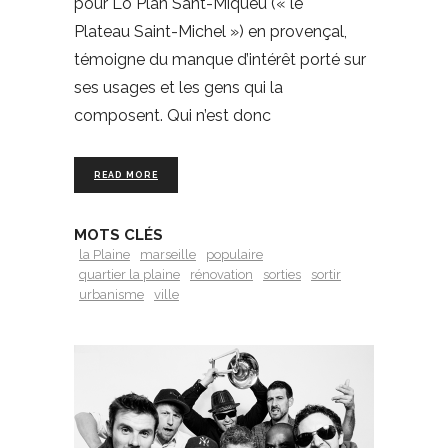
pour Lo Plan Sant-Miquèu (« le
Plateau Saint-Michel ») en provençal,
témoigne du manque d’intérêt porté sur
ses usages et les gens qui la
composent. Qui n’est donc
READ MORE
MOTS CLÉS
la Plaine
marseille
populaire
quartier la plaine
rénovation
sorties
sortir
urbanisme
ville