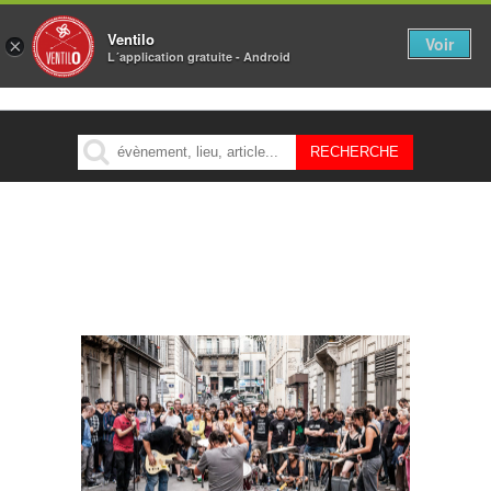
Ventilo
Voir
×
L´application gratuite - Android
MENU