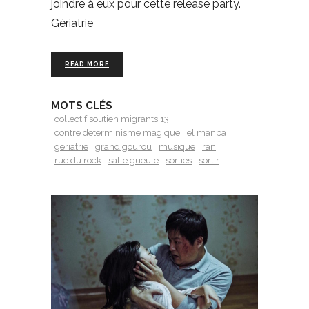
joindre à eux pour cette release party.
Gériatrie
READ MORE
MOTS CLÉS
collectif soutien migrants 13
contre determinisme magique
el manba
geriatrie
grand gourou
musique
ran
rue du rock
salle gueule
sorties
sortir