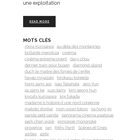
une exploitation
READ MORE
MOTS CLÉS
Akira Kurosawa
au dela des montagnes
brillante mendoza
cinéma
cinéma extreme orient
davy chou
dernier train pour busan
diamond island
duch le maitre des forges de l enfer
hayao miyazaki
hirokasu koreeda
hong sang soo
Isao Takahata
Jero Yun
jia zang ke
juzo itami
kim seong hun
kiyoshi kurosawa
koji fukada
madame b histoire d une nord coreenne
makoto shinkai
mon voisin totoro
na hong jin
panda petit panda
panorama cinema asiatique
park chan wook
princesse mononoké
provence
ran
Rithy Panh
Scènes et Cinés
sorties
sortir