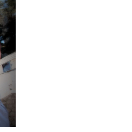
La Ville-sans-Nom, Marseille
dans la bouche de ceux qui
l’assassinent
de Bruno Le
Dantec