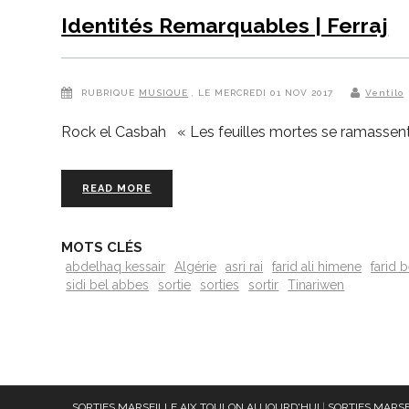
Identités Remarquables | Ferraj
RUBRIQUE
MUSIQUE
, LE MERCREDI 01 NOV 2017
Ventilo
Rock el Casbah « Les feuilles mortes se ramassent 
READ MORE
MOTS CLÉS
abdelhaq kessair
Algérie
asri rai
farid ali himene
farid 
sidi bel abbes
sortie
sorties
sortir
Tinariwen
SORTIES MARSEILLE AIX TOULON AUJOURD'HUI
|
SORTIES MARSE