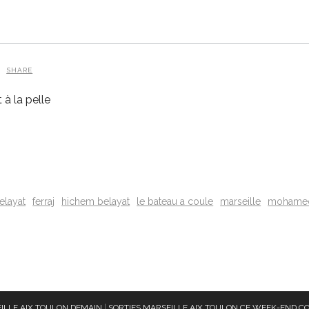
SHARE
à la pelle
belayat
ferraj
hichem belayat
le bateau a coule
marseille
mohamed 
ILLE AIX TOULON DEMAIN
|
SORTIES MARSEILLE AIX TOULON CE WEEK-END
CO