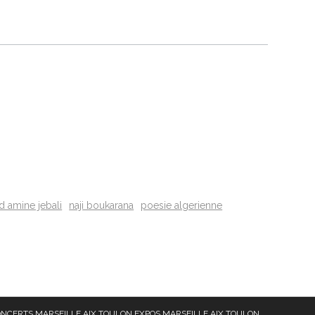
amine jebali
naji boukarana
poesie algerienne
NCERTS MARSEILLE AIX TOULON
EXPOS MARSEILLE AIX TOULON