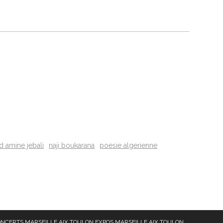
amine jebali
naji boukarana
poesie algerienne
NCERTS MARSEILLE AIX TOULON
EXPOS MARSEILLE AIX TOULON