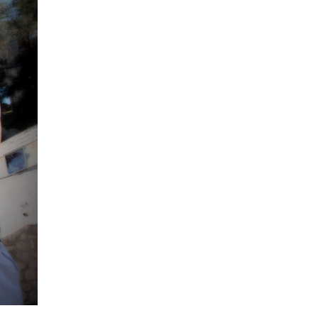
La Ville-sans-Nom, Marseille
dans la bouche de ceux qui
l’assassinent
de Bruno Le
Dantec