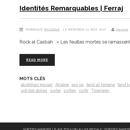
Identités Remarquables | Ferraj
RUBRIQUE
MUSIQUE
, LE MERCREDI 01 NOV 2017
Ventilo
Rock el Casbah « Les feuilles mortes se ramassent 
READ MORE
MOTS CLÉS
abdelhaq kessair
Algérie
asri rai
farid ali himene
farid 
sidi bel abbes
sortie
sorties
sortir
Tinariwen
SORTIES MARSEILLE AIX TOULON AUJOURD'HUI
|
SORTIES MARSE