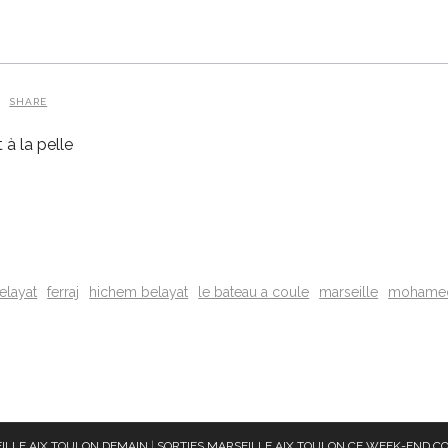
SHARE
à la pelle
belayat
ferraj
hichem belayat
le bateau a coule
marseille
mohamed 
ILLE AIX TOULON DEMAIN
|
SORTIES MARSEILLE AIX TOULON CE WEEK-END
CO