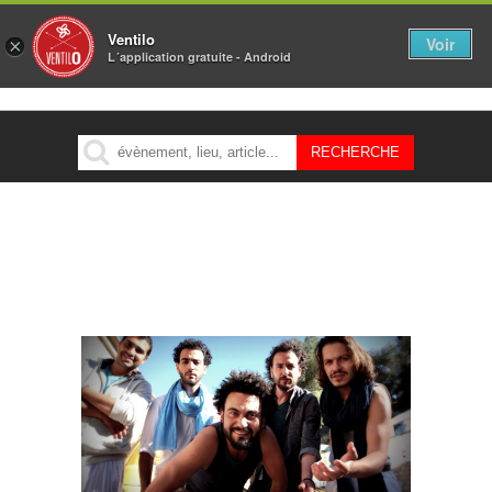
Ventilo
Voir
×
L´application gratuite - Android
MENU