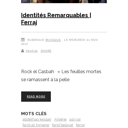
Identités Remarquables |
Ferraj
RUBRIQUE
MUSIQUE
, LE MERCREDI 01 NOV
2017
Ventilo
SHARE
Rock el Casbah « Les feuilles mortes
se ramassent à la pelle
READ MORE
MOTS CLÉS
abdelhaq kessair
Algérie
asri rai
farid ali himene
farid belayat
ferraj