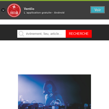
Ventilo
Voir
×
L´application gratuite - Android
MENU