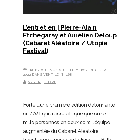
L’entretien | Pierre-Alain
Etchegaray et Aurélien Deloup
(Cabaret Aléatoire / Utopia
Festival)
RUBRIQUE
MUSIQUE
, LE MERCREDI 14 SEP
2022 DANS VENTILO N° 468
Ventilo
SHARE
Forte d’une première édition détonnante
en 2021 qui a accueilli quelque onze
mille personnes en deux soirs, l’équipe
augmentée du Cabaret Aléatoire
transforme à nouveau la Friche la Belle