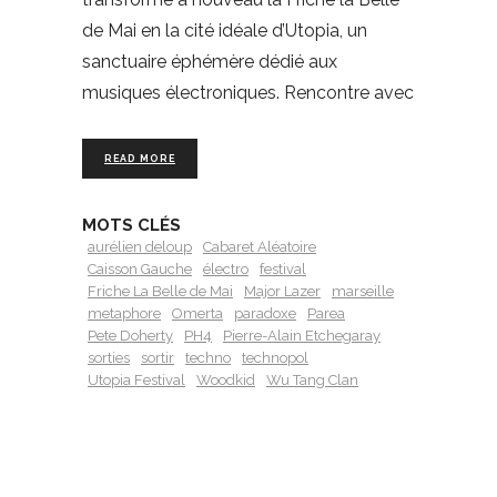
de Mai en la cité idéale d’Utopia, un
sanctuaire éphémère dédié aux
musiques électroniques. Rencontre avec
READ MORE
MOTS CLÉS
aurélien deloup
Cabaret Aléatoire
Caisson Gauche
électro
festival
Friche La Belle de Mai
Major Lazer
marseille
metaphore
Omerta
paradoxe
Parea
Pete Doherty
PH4
Pierre-Alain Etchegaray
sorties
sortir
techno
technopol
Utopia Festival
Woodkid
Wu Tang Clan