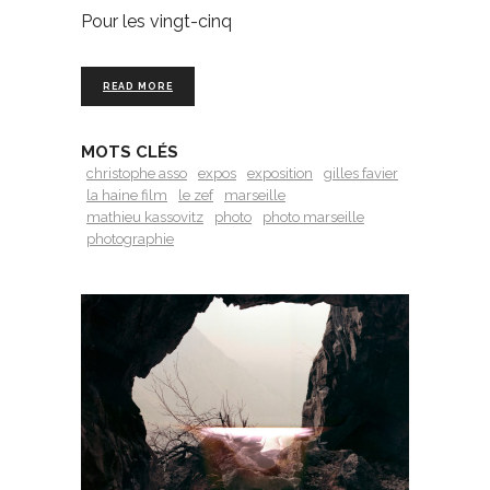
Pour les vingt-cinq
READ MORE
MOTS CLÉS
christophe asso
expos
exposition
gilles favier
la haine film
le zef
marseille
mathieu kassovitz
photo
photo marseille
photographie