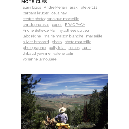
MOTS CLÉS
alain bizos
André Mérian
araki
atelier111
barbara kruger
celia hay
centre photographique marseille
christophe asso
expos
FRAC PACA
Friche Belle de Mai
hypothèse du lieu
labo rétine
mairie maison blanche
marseille
olivier brossard
photo
photo marseille
photographie
polly total
sorties
sortir
thibaud yevnine
valerie belin
yohanne lamoulere