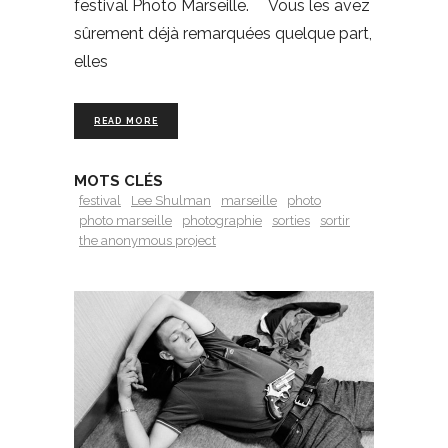
festival Photo Marseille. Vous les avez
sûrement déjà remarquées quelque part,
elles
READ MORE
MOTS CLÉS
festival
Lee Shulman
marseille
photo
photo marseille
photographie
sorties
sortir
the anonymous project