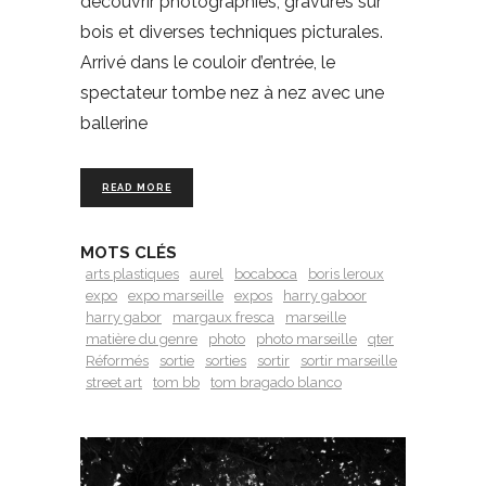
découvrir photographies, gravures sur
bois et diverses techniques picturales.
Arrivé dans le couloir d’entrée, le
spectateur tombe nez à nez avec une
ballerine
READ MORE
MOTS CLÉS
arts plastiques
aurel
bocaboca
boris leroux
expo
expo marseille
expos
harry gaboor
harry gabor
margaux fresca
marseille
matière du genre
photo
photo marseille
qter
Réformés
sortie
sorties
sortir
sortir marseille
street art
tom bb
tom bragado blanco