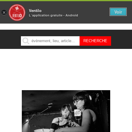
Ventilo
Voir
×
L´application gratuite - Android
MENU