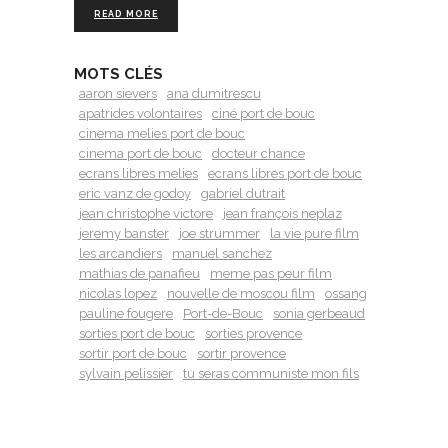
READ MORE
MOTS CLÉS
aaron sievers
ana dumitrescu
apatrides volontaires
ciné port de bouc
cinema melies port de bouc
cinema port de bouc
docteur chance
ecrans libres melies
ecrans libres port de bouc
eric vanz de godoy
gabriel dutrait
jean christophe victore
jean françois neplaz
jeremy banster
joe strummer
la vie pure film
les arcandiers
manuel sanchez
mathias de panafieu
meme pas peur film
nicolas lopez
nouvelle de moscou film
ossang
pauline fougere
Port-de-Bouc
sonia gerbeaud
sorties port de bouc
sorties provence
sortir port de bouc
sortir provence
sylvain pelissier
tu seras communiste mon fils