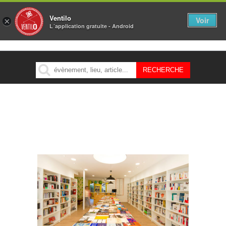
Ventilo
Voir
×
L´application gratuite - Android
MENU