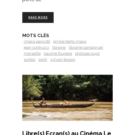
READ MORE
MOTS CLÉS
chiara pancotti
emilie berto miara
jean contrucci
librairie
librairie pantagruel
marseille
pauline fougere
philippe pujol
sorties
sortir
sylvain tesson
Libre(s) Ecran(s) au Cinéma Le