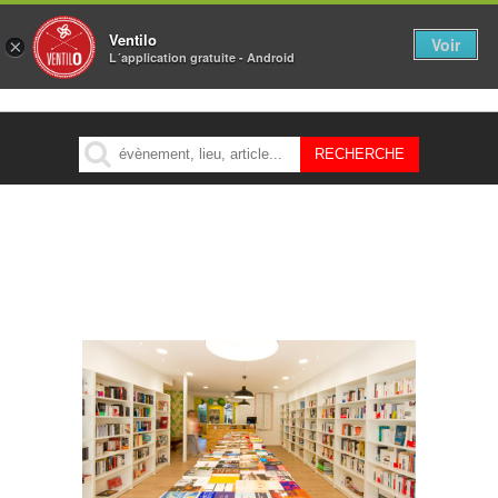
Ventilo
Voir
×
L´application gratuite - Android
MENU