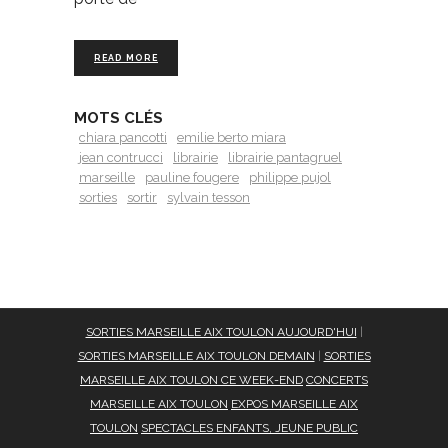
READ MORE
MOTS CLÉS
chiara pancotti
emilie berto miara
jean contrucci
librairie
librairie pantagruel
marseille
pauline fougere
philippe pujol
sorties
sortir
sylvain tesson
SORTIES MARSEILLE AIX TOULON AUJOURD'HUI
|
SORTIES MARSEILLE AIX TOULON DEMAIN
|
SORTIES
MARSEILLE AIX TOULON CE WEEK-END
CONCERTS
MARSEILLE AIX TOULON
EXPOS MARSEILLE AIX
TOULON
SPECTACLES ENFANTS, JEUNE PUBLIC