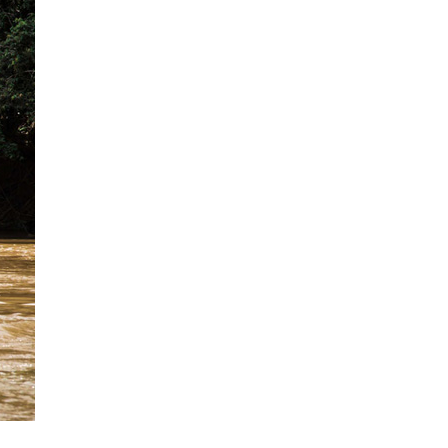
La Ville-sans-Nom, Marseille
dans la bouche de ceux qui
l’assassinent
de Bruno Le
Dantec