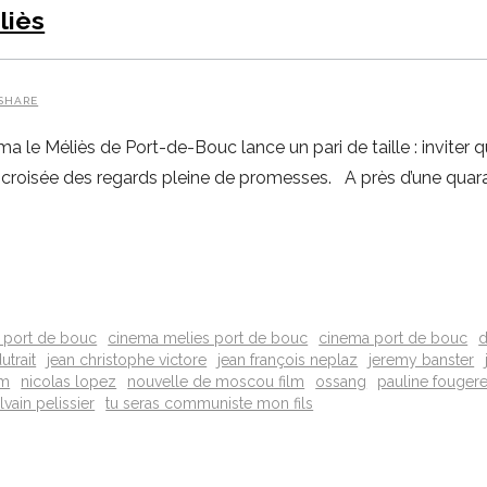
liès
SHARE
 le Méliès de Port-de-Bouc lance un pari de taille : inviter q
croisée des regards pleine de promesses. A près d’une quara
 port de bouc
cinema melies port de bouc
cinema port de bouc
d
utrait
jean christophe victore
jean françois neplaz
jeremy banster
lm
nicolas lopez
nouvelle de moscou film
ossang
pauline fouger
lvain pelissier
tu seras communiste mon fils