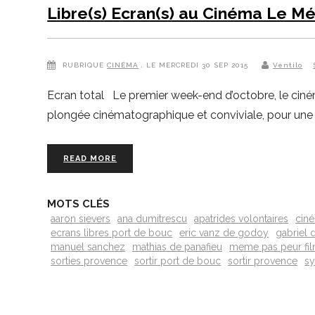
Libre(s) Ecran(s) au Cinéma Le Mé
RUBRIQUE
CINÉMA
, LE MERCREDI 30 SEP 2015
Ventilo
Ecran total Le premier week-end d’octobre, le cinéma
plongée cinématographique et conviviale, pour une 
READ MORE
MOTS CLÉS
aaron sievers
ana dumitrescu
apatrides volontaires
ciné
ecrans libres port de bouc
eric vanz de godoy
gabriel d
manuel sanchez
mathias de panafieu
meme pas peur fi
sorties provence
sortir port de bouc
sortir provence
sy