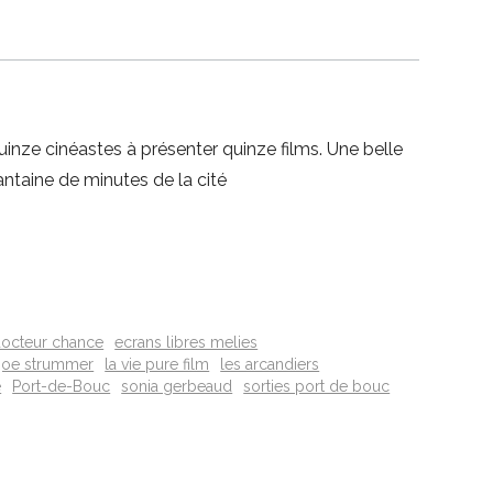
uinze cinéastes à présenter quinze films. Une belle
ntaine de minutes de la cité
octeur chance
ecrans libres melies
joe strummer
la vie pure film
les arcandiers
e
Port-de-Bouc
sonia gerbeaud
sorties port de bouc