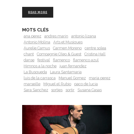
READ MORE
MOTS CLÉS
ana perez
andres marin
antonio lizana
Antonio Molina
Arts et Musiques
Aurelie Camus
Carmen Moreno
centre solea
chant
Compagnie Oleo & Guest
Cristina Hall
danse
festival
flamenco
flamenco azul
Himnos a la noche
juan fernandez
La Busqueda
Laura Santamaria
luis de la carrasca
Manuel Gomez
maria perez
marseille
Miguel el Rubio
paco de lucia
Sara Sanchez
sorties
sortir
Susana Casas