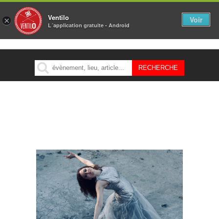
Ventilo
Voir
×
L´application gratuite - Android
MENU