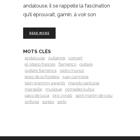
andalouse, il se rappelle la fascination
qu’il éprouvait, gamin, à voir son
READ MORE
MOTS CLÉS
andalousie
Aubagne
concert
el gitano frances
flamenco
guitare
guitare flamenca
isidro munoz
jerez de la frontera
juan carmona
latin grammy awards
manolo sanlucar
marseille
musique
nomades kultur
paco de lucia
prix zyriab
saint martin de crau
sinfonia
sorties
sortir