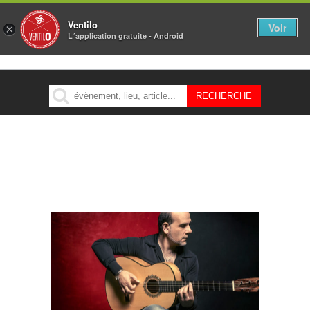
Ventilo
Voir
×
L´application gratuite - Android
MENU