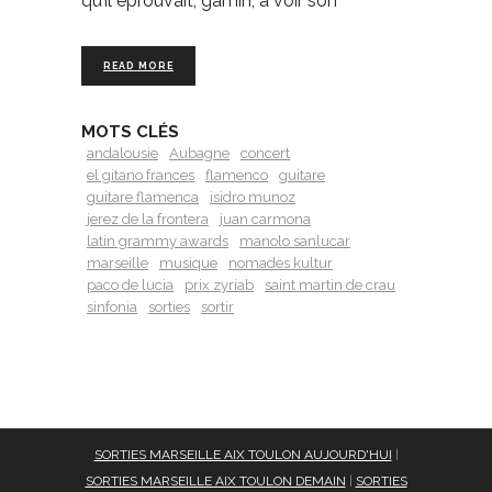
qu’il éprouvait, gamin, à voir son
READ MORE
MOTS CLÉS
andalousie
Aubagne
concert
el gitano frances
flamenco
guitare
guitare flamenca
isidro munoz
jerez de la frontera
juan carmona
latin grammy awards
manolo sanlucar
marseille
musique
nomades kultur
paco de lucia
prix zyriab
saint martin de crau
sinfonia
sorties
sortir
SORTIES MARSEILLE AIX TOULON AUJOURD'HUI
|
SORTIES MARSEILLE AIX TOULON DEMAIN
|
SORTIES