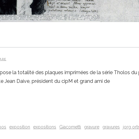
ARE
xpose la totalité des plaques imprimées de la série Tholos du 
ète Jean Daive, président du cipM et grand ami de
pos
exposition
expositions
Giacometti
gravure
gravures
jorg ort