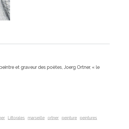
peintre et graveur des poètes, Joerg Ortner, « le
ner
Littorales
marseille
ortner
peinture
peintures