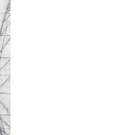
La Ville-sans-Nom, Marseille
dans la bouche de ceux qui
l’assassinent
de Bruno Le
Dantec