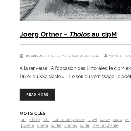
Joerg Ortner –
Tholos
au cipM
RUBRIQUE
ARTS
, LE MERCREDI 15 OCT 2014
Ventilo
SH
A la renverse A l’occasion des Littorales, le cipM e
Dürer du XXe siècle ». Le soir du vernissage, le po
READ MORE
MOTS CLÉS
art
artiste
arts
centre de poésie
cipM
daive
expo
ex
poésie
poète
sortie
sorties
sortir
Vieille Charité