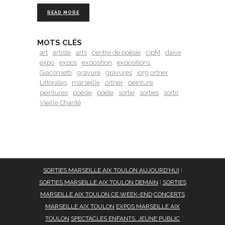
READ MORE
MOTS CLÉS
art
artiste
arts
centre de poésie
cipM
daive
expo
expos
exposition
expositions
Giacometti
gravure
gravures
jorg ortner
Littorales
marseille
ortner
peinture
peintures
poésie
poète
sortie
sorties
sortir
Vieille Charité
SORTIES MARSEILLE AIX TOULON AUJOURD'HUI
|
SORTIES MARSEILLE AIX TOULON DEMAIN
|
SORTIES
MARSEILLE AIX TOULON CE WEEK-END
CONCERTS
MARSEILLE AIX TOULON
EXPOS MARSEILLE AIX
TOULON
SPECTACLES ENFANTS, JEUNE PUBLIC