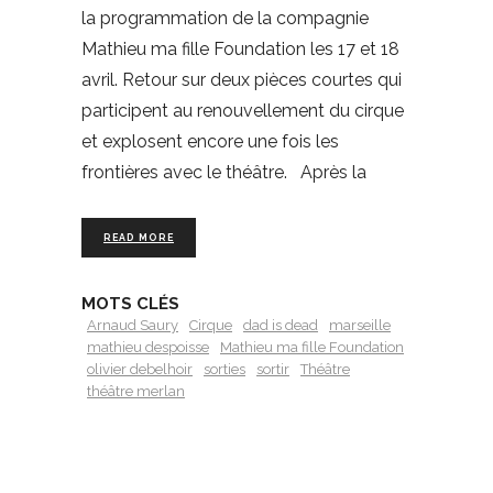
la programmation de la compagnie
Mathieu ma fille Foundation les 17 et 18
avril. Retour sur deux pièces courtes qui
participent au renouvellement du cirque
et explosent encore une fois les
frontières avec le théâtre. Après la
READ MORE
MOTS CLÉS
Arnaud Saury
Cirque
dad is dead
marseille
mathieu despoisse
Mathieu ma fille Foundation
olivier debelhoir
sorties
sortir
Théâtre
théâtre merlan