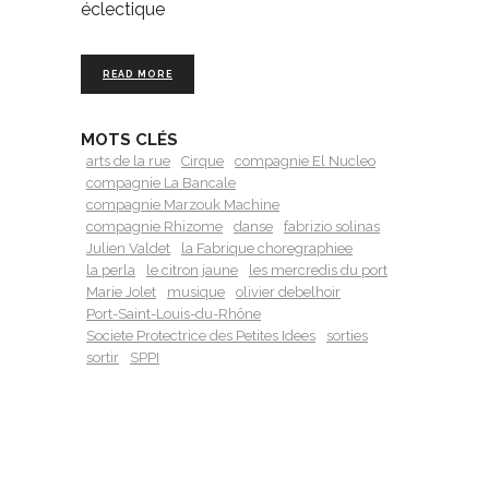
éclectique
READ MORE
MOTS CLÉS
arts de la rue
Cirque
compagnie El Nucleo
compagnie La Bancale
compagnie Marzouk Machine
compagnie Rhizome
danse
fabrizio solinas
Julien Valdet
la Fabrique choregraphiee
la perla
le citron jaune
les mercredis du port
Marie Jolet
musique
olivier debelhoir
Port-Saint-Louis-du-Rhône
Societe Protectrice des Petites Idees
sorties
sortir
SPPI