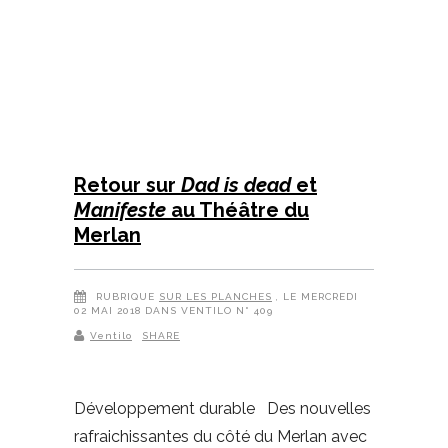
Retour sur
Dad is dead
et
Manifeste
au Théâtre du
Merlan
RUBRIQUE
SUR LES PLANCHES
, LE MERCREDI
02 MAI 2018 DANS VENTILO N° 409
Ventilo
SHARE
Développement durable Des nouvelles
rafraichissantes du côté du Merlan avec