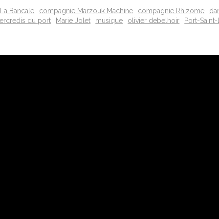
La Bancale
compagnie Marzouk Machine
compagnie Rhizome
da
ercredis du port
Marie Jolet
musique
olivier debelhoir
Port-Saint