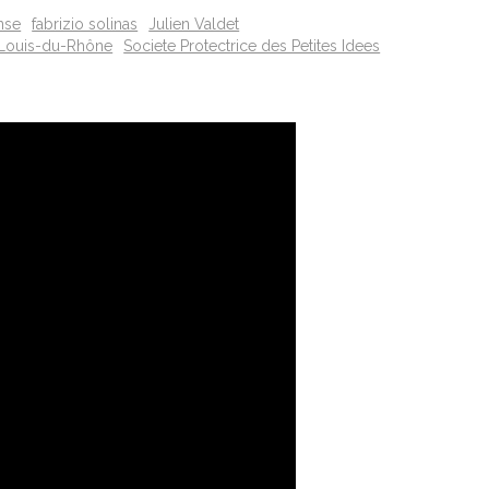
nse
fabrizio solinas
Julien Valdet
-Louis-du-Rhône
Societe Protectrice des Petites Idees