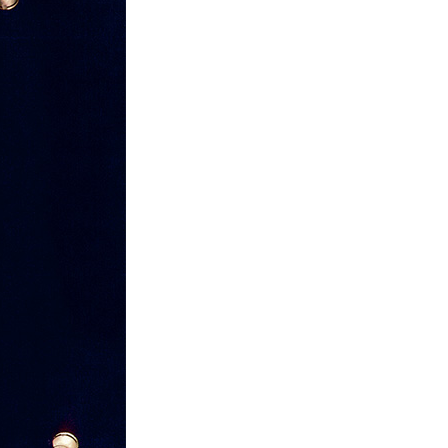
La Ville-sans-Nom, Marseille
dans la bouche de ceux qui
l’assassinent
de Bruno Le
Dantec