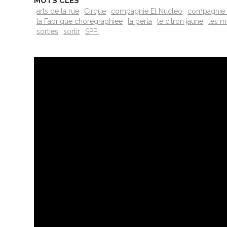
MOTS CLÉS
arts de la rue
Cirque
compagnie El Nucleo
compagnie 
la Fabrique choregraphiee
la perla
le citron jaune
les m
sorties
sortir
SPPI