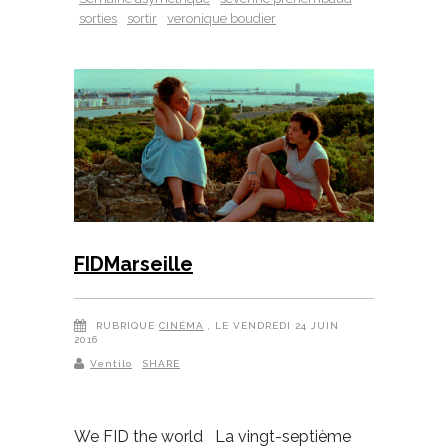
sorties
sortir
veronique boudier
FIDMarseille
RUBRIQUE
CINÉMA
, LE VENDREDI 24 JUIN
2016
Ventilo
SHARE
We FID the world La vingt-septième