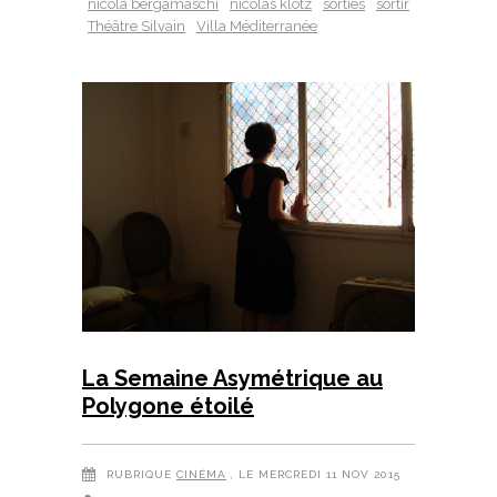
nicola bergamaschi
nicolas klotz
sorties
sortir
Théâtre Silvain
Villa Méditerranée
La Semaine Asymétrique au
Polygone étoilé
RUBRIQUE
CINÉMA
, LE MERCREDI 11 NOV 2015