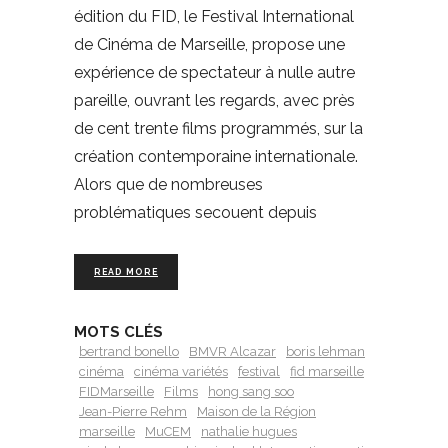
édition du FID, le Festival International
de Cinéma de Marseille, propose une
expérience de spectateur à nulle autre
pareille, ouvrant les regards, avec près
de cent trente films programmés, sur la
création contemporaine internationale.
Alors que de nombreuses
problématiques secouent depuis
READ MORE
MOTS CLÉS
bertrand bonello
BMVR Alcazar
boris lehman
cinéma
cinéma variétés
festival
fid marseille
FIDMarseille
Films
hong sang soo
Jean-Pierre Rehm
Maison de la Région
marseille
MuCEM
nathalie hugues