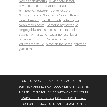
nicolas hans martin
olivier derousseau
olivier ocquidant
ouabib mortada
philippe van cutsem
pierre louapre
Polygone étoilé
Raphaelle Paupert Borne
robert bresson
rodolfo bisatti
roland gori
sarah moon howe
Semaine asymétrique
serge goldwicht
sortie
sortir
statonells
stephanie manzone
suzanne rosenberg
tania shaburishvili
Valérie Jouve
varietes marseille
victor de las heras
ydymen
yves dimet
SORTIES MARSEILLE AIX TOULON AUJOURD'HUI
|
SORTIES MARSEILLE AIX TOULON DEMAIN
|
SORTIES
MARSEILLE AIX TOULON CE WEEK-END
CONCERTS
MARSEILLE AIX TOULON
EXPOS MARSEILLE AIX
TOULON
SPECTACLES ENFANTS, JEUNE PUBLIC