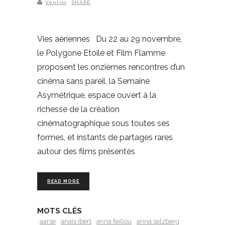
Ventilo
SHARE
Vies aériennes Du 22 au 29 novembre,
le Polygone Etoilé et Film Flamme
proposent les onzièmes rencontres d’un
cinéma sans pareil, la Semaine
Asymétrique, espace ouvert à la
richesse de la création
cinématographique sous toutes ses
formes, et instants de partages rares
autour des films présentés
READ MORE
MOTS CLÉS
aarse
anais ibert
anna feillou
anna salzberg