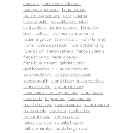
anne alix
anne marie lallement
berengere goossens
boris lehman
brahim hadj slimane
ciné
cinéma
claire angelini
collectif abominable
cyril castella
damien cabanes
David Yon
djamil beloucif
du chien dans le ventre
fabienne gautier
fanny liatard
Film Flamme
Films
florence pazzottu
florent klokenbring
florent ruch
francois albera
francois guerch
frederic danos
frederic devaux
frédérique menant
gabriel dutrait
gael bonnefon
guillaume mazloum
jean claude riga
jean pierre beauviala
jeremy trouilh
juhn jai hong
julien gourbeix
karine de villers
kiyé simon luang
laboratoire cinematographique
laure pradal
leora balbi
luigi brandi
l’abominable
maki berchache
manon coubia
marie moreau
mario brenta
marseille
matthieu ha
mehdi ahoudig
milena bochet
natacha samuel
nathalie hugues
nathalie nambot
nicola bergamaschi