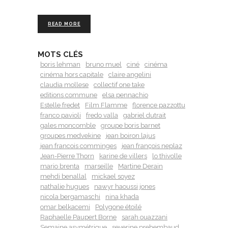
READ MORE
MOTS CLÉS
boris lehman
bruno muel
ciné
cinéma
cinéma hors capitale
claire angelini
claudia mollese
collectif one take
editions commune
elsa pennachio
Estelle fredet
Film Flamme
florence pazzottu
franco pavioli
fredo valla
gabriel dutrait
gales moncomble
groupe boris barnet
groupes medvekine
jean boiron lajus
jean francois comminges
jean françois neplaz
Jean-Pierre Thorn
karine de villers
lo thivolle
mario brenta
marseille
Martine Derain
mehdi benallal
mickael soyez
nathalie hugues
nawyr haoussi jones
nicola bergamaschi
nina khada
omar belkacemi
Polygone étoilé
Raphaelle Paupert Borne
sarah ouazzani
Semaine asymétrique
severine prehembaud