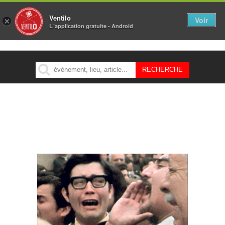
Ventilo
Voir
×
L´application gratuite - Android
MENU