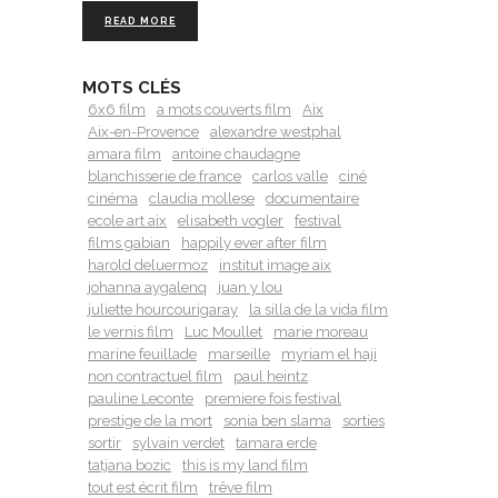
READ MORE
MOTS CLÉS
6x6 film
a mots couverts film
Aix
Aix-en-Provence
alexandre westphal
amara film
antoine chaudagne
blanchisserie de france
carlos valle
ciné
cinéma
claudia mollese
documentaire
ecole art aix
elisabeth vogler
festival
films gabian
happily ever after film
harold deluermoz
institut image aix
johanna aygalenq
juan y lou
juliette hourcourigaray
la silla de la vida film
le vernis film
Luc Moullet
marie moreau
marine feuillade
marseille
myriam el haji
non contractuel film
paul heintz
pauline Leconte
premiere fois festival
prestige de la mort
sonia ben slama
sorties
sortir
sylvain verdet
tamara erde
tatjana bozic
this is my land film
tout est écrit film
trêve film