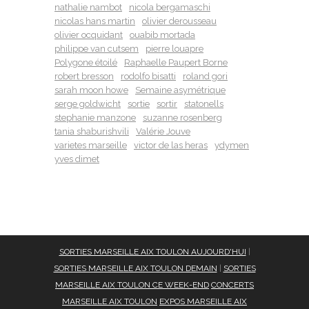
nathalie nambot
nicola bergamaschi
nicolas hans martin
olivier derousseau
olivier ocquidant
ouabib mortada
philippe van cutsem
pierre louapre
Polygone étoilé
Raphaelle Paupert Borne
robert bresson
rodolfo bisatti
roland gori
sarah moon howe
Semaine asymétrique
serge goldwicht
sortie
sortir
statonells
stephanie manzone
suzanne rosenberg
tania shaburishvili
Valérie Jouve
varietes marseille
victor de las heras
ydymen
yves dimet
SORTIES MARSEILLE AIX TOULON AUJOURD'HUI
|
SORTIES MARSEILLE AIX TOULON DEMAIN
|
SORTIES
MARSEILLE AIX TOULON CE WEEK-END
CONCERTS
MARSEILLE AIX TOULON
EXPOS MARSEILLE AIX