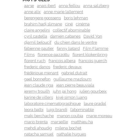
aarse
anais ibert
anna feillou
anna salzberg
anne alix
anne marie lallement
berengere goossens
boris lehman
brahim hadj slimane
ciné
cinéma
claire angelini
collectif abominable
cyril castella
damien cabanes
David Yon
djamil beloucif
du chien dans le ventre
fabienne gautier
fanny liatard
Film Flamme
Films
florence pazzottu
florent klokenbring
florent ruch
francois albera
francois guerch
frederic danos
frederic devaux
frédérique menant
gabriel dutrait
gael bonnefon
guillaume mazloum
jean claude riga
jean pierre beauviala
jeremy trouilh
juhn jai hong
julien gourbeix
karine de villers
kiyé simon luang
laboratoire cinematographique
laure pradal
leora balbi
luigi brandi
l’abominable
maki berchache
manon coubia
marie moreau
mario brenta
marseille
matthieu ha
mehdi ahoudig
milena bochet
natacha samuel
nathalie hugues