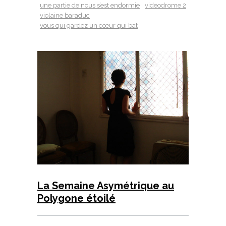
une partie de nous s’est endormie
videodrome 2
violaine baraduc
vous qui gardez un cœur qui bat
La Semaine Asymétrique au
Polygone étoilé