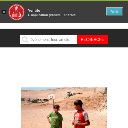
Ventilo
Voir
×
L´application gratuite - Android
MENU