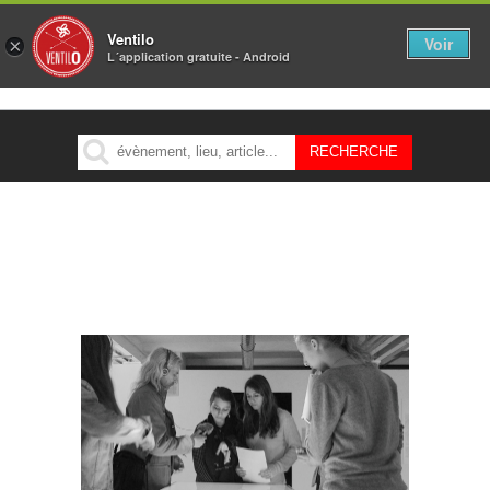
Ventilo
Voir
×
L´application gratuite - Android
MENU