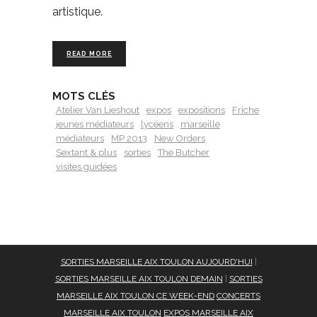
artistique.
READ MORE
MOTS CLÉS
Atelier Van Lieshout
expos
expositions
Friche
jeunes médiateurs
lycéens
marseille
médiateurs
MP 2013
New Orders
Sextant & plus
sorties
The Butcher
visites guidées
SORTIES MARSEILLE AIX TOULON AUJOURD'HUI
|
SORTIES MARSEILLE AIX TOULON DEMAIN
|
SORTIES
MARSEILLE AIX TOULON CE WEEK-END
CONCERTS
MARSEILLE AIX TOULON
EXPOS MARSEILLE AIX