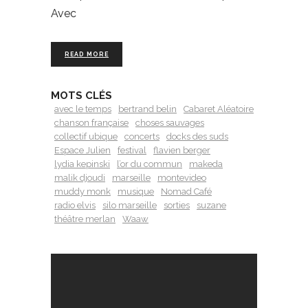
Avec
READ MORE
MOTS CLÉS
avec le temps
bertrand belin
Cabaret Aléatoire
chanson française
choses sauvages
collectif ubique
concerts
docks des suds
Espace Julien
festival
flavien berger
lydia kepinski
l’or du commun
makeda
malik djoudi
marseille
montevideo
muddy monk
musique
Nomad Café
radio elvis
silo marseille
sorties
suzane
théâtre merlan
Waaw