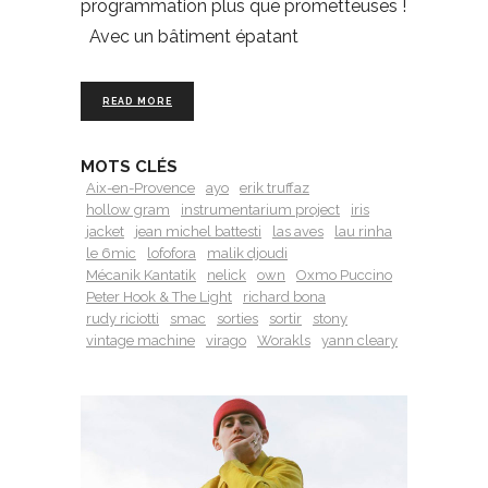
programmation plus que prometteuses !
Avec un bâtiment épatant
READ MORE
MOTS CLÉS
Aix-en-Provence
ayo
erik truffaz
hollow gram
instrumentarium project
iris
jacket
jean michel battesti
las aves
lau rinha
le 6mic
lofofora
malik djoudi
Mécanik Kantatik
nelick
own
Oxmo Puccino
Peter Hook & The Light
richard bona
rudy riciotti
smac
sorties
sortir
stony
vintage machine
virago
Worakls
yann cleary