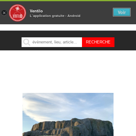
Ventilo
Voir
×
L´application gratuite - Android
MENU