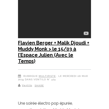
Flavien Berger + Malik Djoudi +
Muddy Monk > le 15/03 à
l’Espace Julien (Avec le
Temps)
RUBRIQUE
MULTIPISTE
, LE MERCREDI 06 MAR
2019 DANS VENTILO N° 424
Ventilo
SHARE
Une soirée électro pop épurée,