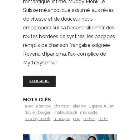
romantique, intime. Muddy Monk, le
Suisse mélancolique assumé, aux rêves
de vitesse et de douceur, nous
embarquera sur sa bécane sillonner des
routes bordées de synthés, les bagages
remplis de chanson française soignée.
Revenu d’Ipanema, l’ex-complice de
Myth Syser sur
READ MORE
MOTS CLÉS
avec le temps
chanson
électro
Espace Julien
flavien berger
malik djoudi
marseille
muddy monk
musique
pop
sorties
sortir