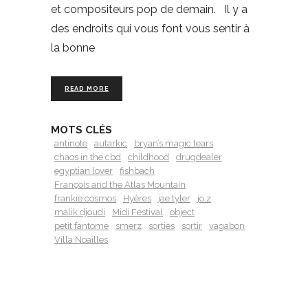
et compositeurs pop de demain. Il y a
des endroits qui vous font vous sentir à
la bonne
READ MORE
MOTS CLÉS
antinote
autarkic
bryan’s magic tears
chaos in the cbd
childhood
drugdealer
egyptian lover
fishbach
François and the Atlas Mountain
frankie cosmos
Hyères
jae tyler
jo.z
malik djoudi
Midi Festival
object
petit fantome
smerz
sorties
sortir
vagabon
Villa Noailles