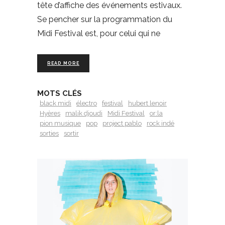
tête d’affiche des événements estivaux.
Se pencher sur la programmation du
Midi Festival est, pour celui qui ne
READ MORE
MOTS CLÉS
black midi
électro
festival
hubert lenoir
Hyères
malik djoudi
Midi Festival
or:la
pion musique
pop
project pablo
rock indé
sorties
sortir