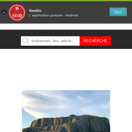
Ventilo
Voir
×
L´application gratuite - Android
MENU