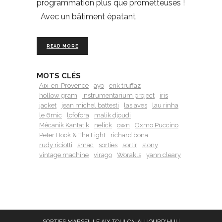
programmation plus que prometteuses !
Avec un bâtiment épatant
READ MORE
MOTS CLÉS
Aix-en-Provence
ayo
erik truffaz
hollow gram
instrumentarium project
iris
jacket
jean michel battesti
las aves
lau rinha
le 6mic
lofofora
malik djoudi
Mécanik Kantatik
nelick
own
Oxmo Puccino
Peter Hook & The Light
richard bona
rudy riciotti
smac
sorties
sortir
stony
vintage machine
virago
Worakls
yann cleary
SORTIES MARSEILLE AIX TOULON AUJOURD'HUI
|