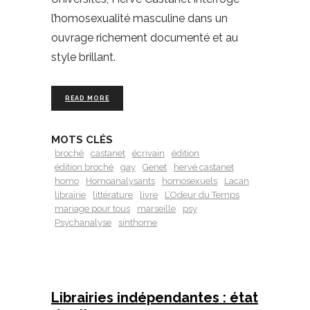
l’homosexualité masculine dans un
ouvrage richement documenté et au
style brillant.
READ MORE
MOTS CLÉS
broché
castanet
écrivain
édition
édition broché
gay
Genet
hervé castanet
homo
Homoanalysants
homosexuels
Lacan
librairie
littérature
livre
L’Odeur du Temps
mariage pour tous
marseille
psy
Psychanalyse
sinthome
Librairies indépendantes : état