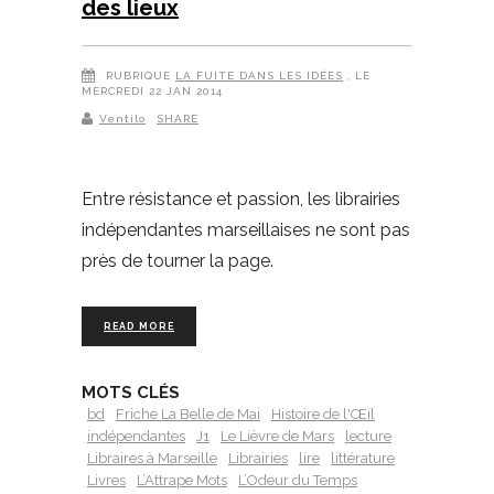
des lieux
RUBRIQUE
LA FUITE DANS LES IDÉES
, LE
MERCREDI 22 JAN 2014
Ventilo
SHARE
Entre résistance et passion, les librairies
indépendantes marseillaises ne sont pas
près de tourner la page.
READ MORE
MOTS CLÉS
bd
Friche La Belle de Mai
Histoire de l'Œil
indépendantes
J1
Le Lièvre de Mars
lecture
Libraires à Marseille
Librairies
lire
littérature
Livres
L’Attrape Mots
L’Odeur du Temps