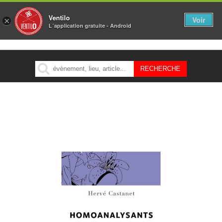
Ventilo
Voir
×
L´application gratuite - Android
MENU