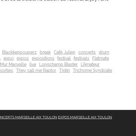
Blackkenpouperz
break
Café Julien
concerts
drum
s
expo
expos
expositions
festival
festivals
Flatmate
 Mur Marseille
live
Longchamp Blaster
L’Amateur
sorties
They call me Raptor
Tintin
Trichome Syndicate
NCERTS MARSEILLE AIX TOULON
EXPOS MARSEILLE AIX TOULON