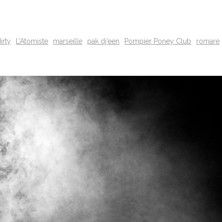
irty
L’Atomiste
marseille
pak dj’een
Pompier Poney Club
romare