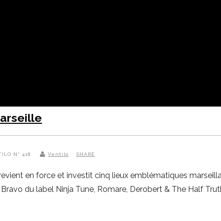
arseille
TILO N° 418
Ventilo
SHARE
 revient en force et investit cinq lieux emblématiques marseil
ah Bravo du label Ninja Tune, Romare, Derobert & The Half Tr