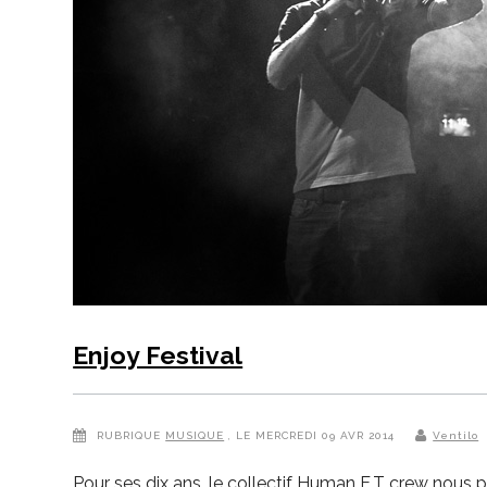
Enjoy Festival
RUBRIQUE
MUSIQUE
, LE MERCREDI 09 AVR 2014
Ventilo
Pour ses dix ans, le collectif Human E.T crew nous p