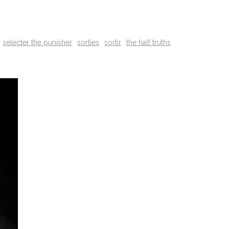
selecter the punisher
sorties
sortir
the half truths