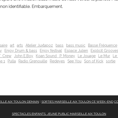
 non identifiable. Embarquement.
saire
art
arts
Atelier Juxtapoz
bass
bass music
Basse Fréquence
oy
Enjoy Drum & bass
Enjoy festival
Espace Julien
Explicit Groove
. Crew
John E.Boy
Koan Sound ; P. Money
Le Jouage
Le Mur
Le
e 1
Pulla
Radio Grenouille
Redeyes
See You
Son of Kick
sortie
ILLE AIX TOULON DEMAIN
|
SORTIES MARSEILLE AIX TOULON CE WEEK-END
CO
SPECTACLES ENFANTS, JEUNE PUBLIC MARSEILLE AIX TOULON