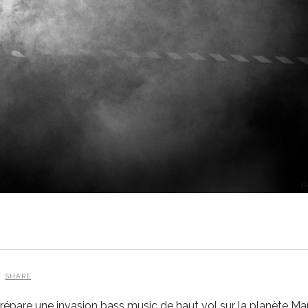
SHARE
répare une invasion bass music de haut vol sur la planète Mars