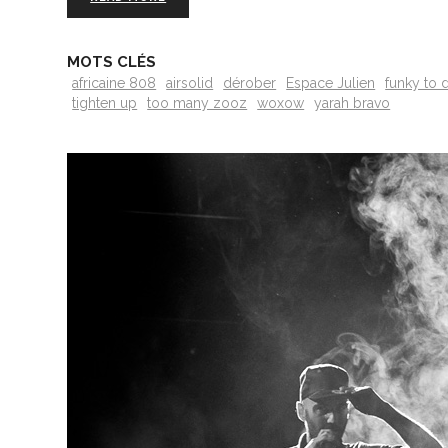
MOTS CLÉS
africaine 808
airsolid
dérober
Espace Julien
funky to d
tighten up
too many zooz
woxow
yarah bravo