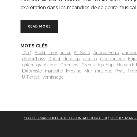
exploration dans les méandres de ce genre musical
READ MORE
MOTS CLÉS
1963
Acet1 ; Le Bijoutier
Air Solid
Andrea Ferro
anniver
drum’n’bass
Dub 4
dubstep
électro
électronique
Enj
glitch
graphisme
Gremlins
Grems
hip-hop
Human E.T
L’Atomiste
marseille
Miosine
Mur
musique
Phatt
Prob
U-Percut
vernissage
SORTIES MARSEILLE AIX TOULON AUJOURD'HUI
|
SORTIES MARSE