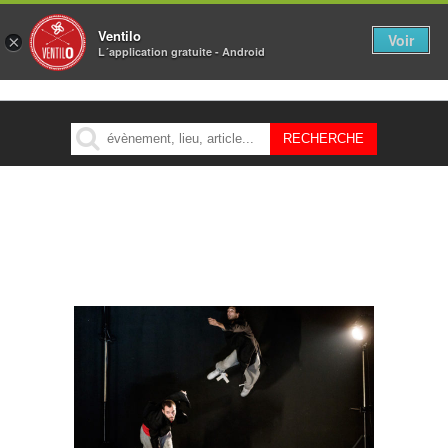
Ventilo
Voir
×
L´application gratuite - Android
MENU