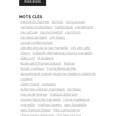
READ MORE
MOTS CLÉS
Agonie du Palmier
be fioul
boris arquier
carnage productions
Cartonnerie
cie defracto
cie l art ose
cie microsillon
cie mmm
cie raoul lambert
cirk bizart
cirque contemporain
cité des arts de la rue marseille
city zen cafe
clown
collectif international clowns marseille
Daki Ling
dj auditive
ecole saint thomas d’aquin
festival
florian meheux
Friche Belle de Mai
jacqueline et marcel jouent le medecin volant de
moliere
julien marot
Juxtapoz
la famille vient en mangeant
les tapas
ma vie de grenier
maboul distorsion
maison blanche marseille
marie madeleine
marseille
mathieu pasero
parc bagatelle
parc francois bileux
Parc Longchamp
place halles delacroix
rira bien qui rira