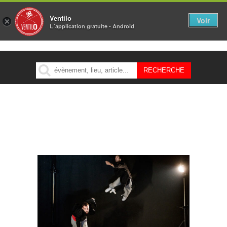
Ventilo
Voir
×
L´application gratuite - Android
MENU