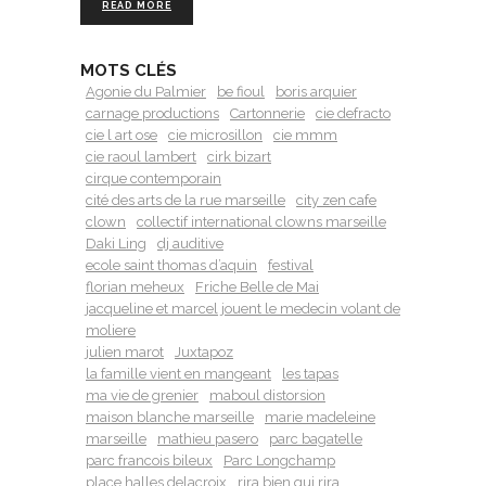
READ MORE
MOTS CLÉS
Agonie du Palmier
be fioul
boris arquier
carnage productions
Cartonnerie
cie defracto
cie l art ose
cie microsillon
cie mmm
cie raoul lambert
cirk bizart
cirque contemporain
cité des arts de la rue marseille
city zen cafe
clown
collectif international clowns marseille
Daki Ling
dj auditive
ecole saint thomas d’aquin
festival
florian meheux
Friche Belle de Mai
jacqueline et marcel jouent le medecin volant de
moliere
julien marot
Juxtapoz
la famille vient en mangeant
les tapas
ma vie de grenier
maboul distorsion
maison blanche marseille
marie madeleine
marseille
mathieu pasero
parc bagatelle
parc francois bileux
Parc Longchamp
place halles delacroix
rira bien qui rira