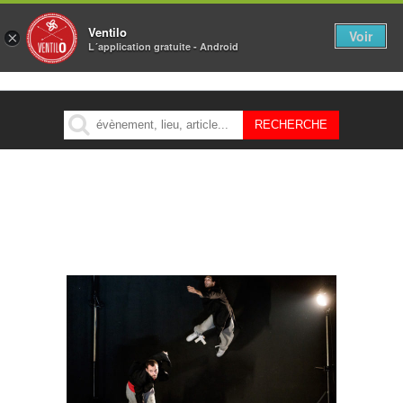
Ventilo
Voir
×
L´application gratuite - Android
MENU