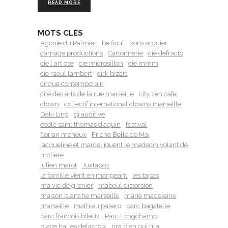
READ MORE
MOTS CLÉS
Agonie du Palmier
be fioul
boris arquier
carnage productions
Cartonnerie
cie defracto
cie l art ose
cie microsillon
cie mmm
cie raoul lambert
cirk bizart
cirque contemporain
cité des arts de la rue marseille
city zen cafe
clown
collectif international clowns marseille
Daki Ling
dj auditive
ecole saint thomas d’aquin
festival
florian meheux
Friche Belle de Mai
jacqueline et marcel jouent le medecin volant de
moliere
julien marot
Juxtapoz
la famille vient en mangeant
les tapas
ma vie de grenier
maboul distorsion
maison blanche marseille
marie madeleine
marseille
mathieu pasero
parc bagatelle
parc francois bileux
Parc Longchamp
place halles delacroix
rira bien qui rira