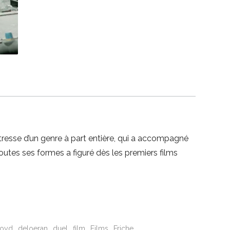
tresse d’un genre à part entière, qui a accompagné
utes ses formes a figuré dès les premiers films
royd
deloeran
duel
film
Films
Friche