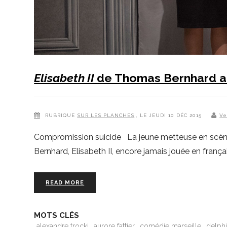
Elisabeth II
de Thomas Bernhard a
RUBRIQUE
SUR LES PLANCHES
, LE JEUDI 10 DÉC 2015
Ve
Compromission suicide La jeune metteuse en scène A
Bernhard, Elisabeth II, encore jamais jouée en franç
READ MORE
MOTS CLÉS
alexandre trocki
aurore fattier
comédie marseille
delphi