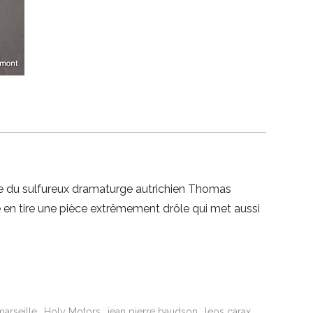
ce du sulfureux dramaturge autrichien Thomas
le en tire une pièce extrêmement drôle qui met aussi
arseille
Holy Motors
jean pierre baudson
leos carax