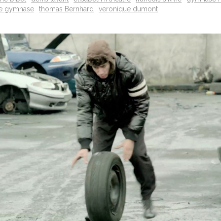
re gymnase
thomas Bernhard
veronique dumont