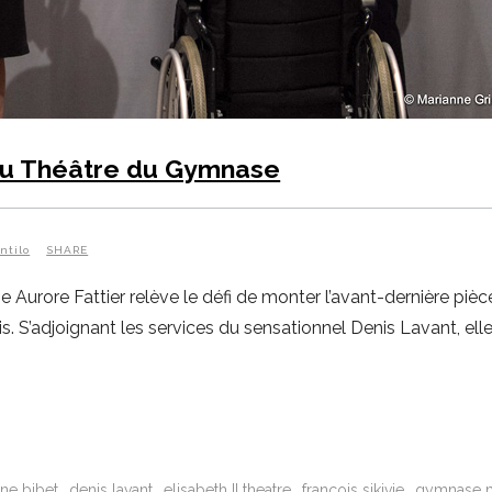
u Théâtre du Gymnase
ntilo
SHARE
urore Fattier relève le défi de monter l’avant-dernière piè
ais. S’adjoignant les services du sensationnel Denis Lavant, el
ne bibet
denis lavant
elisabeth II theatre
francois sikivie
gymnase m