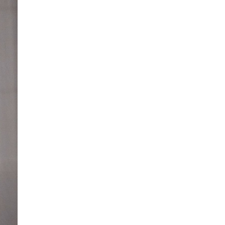
La Ville-sans-Nom, Marseille
dans la bouche de ceux qui
l’assassinent
de Bruno Le
Dantec