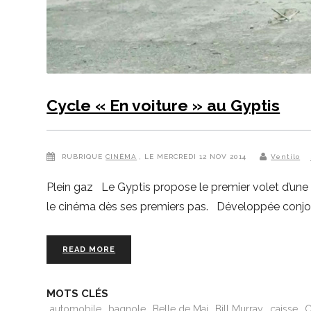
Cycle « En voiture » au Gyptis
RUBRIQUE
CINÉMA
, LE MERCREDI 12 NOV 2014
Ventilo
Plein gaz Le Gyptis propose le premier volet d’une
le cinéma dès ses premiers pas. Développée conjoin
READ MORE
MOTS CLÉS
automobile
bagnole
Belle de Mai
Bill Murray
caisse
C