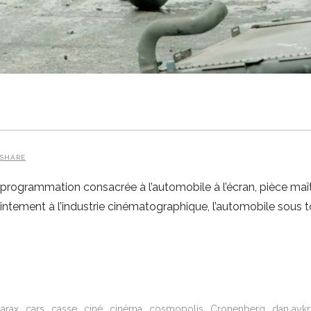
SHARE
 programmation consacrée à l’automobile à l’écran, pièce maî
tement à l’industrie cinématographique, l’automobile sous to
arax
cars
casse
ciné
cinéma
cosmopolis
Cronenberg
dan ayk