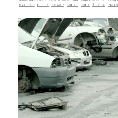
marseille
michel jurowicz
sorties
sortir
Théâtre
theat