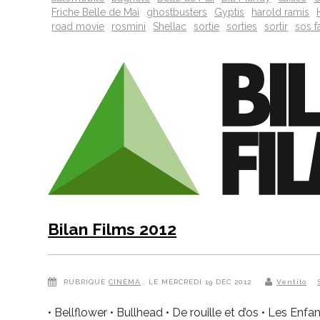
Friche Belle de Mai
ghostbusters
Gyptis
harold ramis
road movie
rosmini
Shellac
sortie
sorties
sortir
sos 
Bilan Films 2012
RUBRIQUE
CINÉMA
, LE MERCREDI 19 DÉC 2012
Ventilo
• Bellflower • Bullhead • De rouille et d’os • Les 