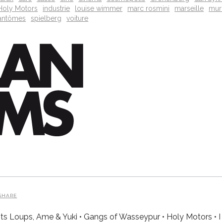
Holy Motors
industrie
louise wimmer
marc rosmini
marseille
mur
fantômes
spielberg
voiture
SHARE
Enfants Loups, Ame & Yuki • Gangs of Wasseypur • Holy Motors •