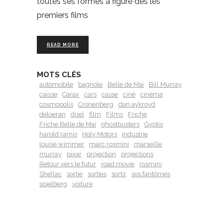
toutes ses formes a figuré dès les
premiers films
READ MORE
MOTS CLÉS
automobile
bagnole
Belle de Mai
Bill Murray
caisse
Carax
cars
casse
ciné
cinéma
cosmopolis
Cronenberg
dan aykroyd
deloeran
duel
film
Films
Friche
Friche Belle de Mai
ghostbusters
Gyptis
harold ramis
Holy Motors
industrie
louise wimmer
marc rosmini
marseille
murray
pixar
projection
projections
Retour vers le futur
road movie
rosmini
Shellac
sortie
sorties
sortir
sos fantômes
spielberg
voiture