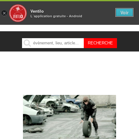
Ventilo
Voir
×
L´application gratuite - Android
MENU