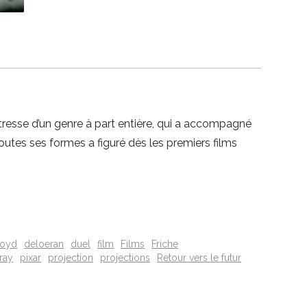
tresse d’un genre à part entière, qui a accompagné
utes ses formes a figuré dès les premiers films
royd
deloeran
duel
film
Films
Friche
ray
pixar
projection
projections
Retour vers le futur