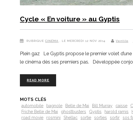
Cycle « En voiture » au Gyptis
RUBRIQUE
CINÉMA
, LE MERCREDI 12 NOV 2014
Ventilo
Plein gaz Le Gyptis propose le premier volet d’une
le cinéma dès ses premiers pas. Développée conjoin
READ MORE
MOTS CLÉS
automobile
bagnole
Belle de Mai
Bill Murray
caisse
C
Friche Belle de Mai
ghostbusters
Gyptis
harold ramis
road movie
rosmini
Shellac
sortie
sorties
sortir
sos 