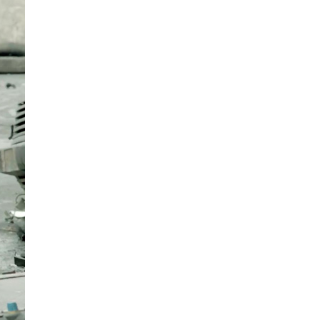
La Ville-sans-Nom, Marseille
dans la bouche de ceux qui
l’assassinent
de Bruno Le
Dantec