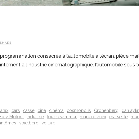
SHARE
 programmation consacrée à l’automobile à l’écran, pièce maî
tement à l’industrie cinématographique, l’automobile sous to
arax
cars
casse
ciné
cinéma
cosmopolis
Cronenberg
dan ayk
Holy Motors
industrie
louise wimmer
marc rosmini
marseille
mur
fantômes
spielberg
voiture