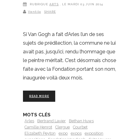
RUBRIQUE
ARTS
, LE MARDI 03 JUIN 2014
Ventilo
SHARE
Si Van Gogh a fait d’Arles l’un de ses
sujets de prédilection, la commune ne lui
avait pas, jusqu’ici, rendu l’hommage que
le peintre méritait. C’est désormais chose
faite avec la Fondation portant son nom,
inaugurée voilà deux mois.
READ MORE
MOTS CLÉS
Arles
Bertrand Lavier
Bethan Huws
Camille Henrot
Clergue
Courbet
Elizabeth Peyton
expo
expos
exposition