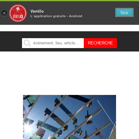
Ventilo
Voir
×
L´application gratuite - Android
MENU