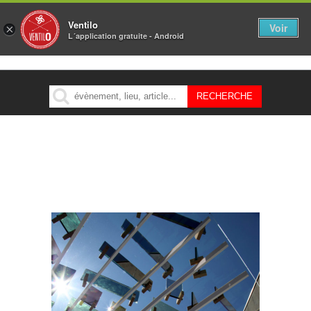
Ventilo
Voir
×
L´application gratuite - Android
MENU