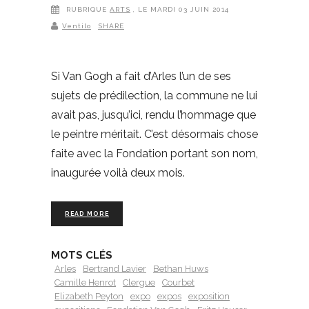
RUBRIQUE
ARTS
, LE MARDI 03 JUIN 2014
Ventilo
SHARE
Si Van Gogh a fait d’Arles l’un de ses
sujets de prédilection, la commune ne lui
avait pas, jusqu’ici, rendu l’hommage que
le peintre méritait. C’est désormais chose
faite avec la Fondation portant son nom,
inaugurée voilà deux mois.
READ MORE
MOTS CLÉS
Arles
Bertrand Lavier
Bethan Huws
Camille Henrot
Clergue
Courbet
Elizabeth Peyton
expo
expos
exposition