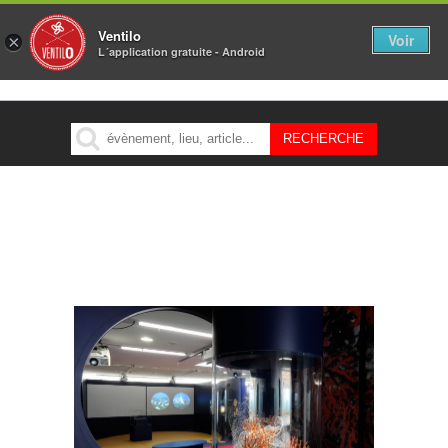
Ventilo
Voir
×
L´application gratuite - Android
MENU