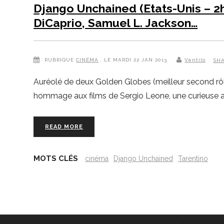
Django Unchained (Etats-Unis – 2
DiCaprio, Samuel L. Jackson…
RUBRIQUE
CINÉMA
, LE MARDI 22 JAN 2013
Ventilo
SH
Auréolé de deux Golden Globes (meilleur second rôle
hommage aux films de Sergio Leone, une curieuse all
READ MORE
MOTS CLÉS
cinéma
Django Unchained
Tarentino