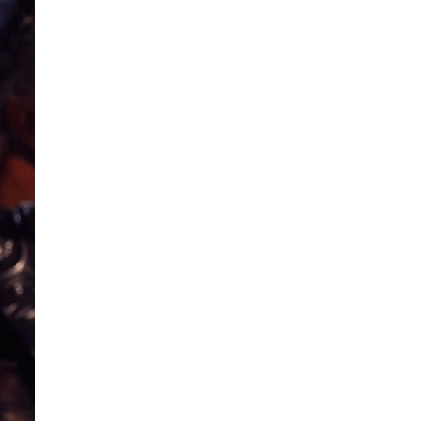
La Ville-sans-Nom, Marseille
dans la bouche de ceux qui
l’assassinent
de Bruno Le
Dantec