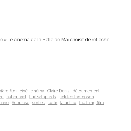
», le cinéma de la Belle de Mai choisit de réfléchir
afard film
ciné
cinéma
Claire Denis
détournement
rn
hubert viel
huit salopards
jack lee thompson
mario
Scorsese
sorties
sortir
tarantino
the thing film