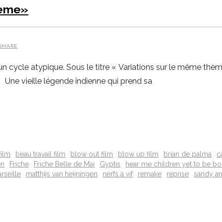
hème»
SHARE
 cycle atypique. Sous le titre « Variations sur le même thème 
 Une vieille légende indienne qui prend sa
film
beau travail film
blow out film
blow up film
brian de palma
c
en
Friche
Friche Belle de Mai
Gyptis
hear me children yet to be bo
rseille
matthijs van heijningen
nerfs à vif
remake
reprise
sandy a