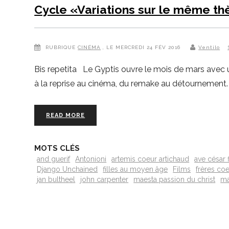
Cycle «Variations sur le même t
RUBRIQUE
CINÉMA
, LE MERCREDI 24 FÉV 2016
Ventilo
Bis repetita Le Gyptis ouvre le mois de mars avec un
à la reprise au cinéma, du remake au détournement.
READ MORE
MOTS CLÉS
and guerif
Antonioni
artemis coeur artichaud
ave césar 
Django Unchained
filles au moyen âge
Films
frères co
jan bultheel
john carpenter
maesta passion du christ
ma