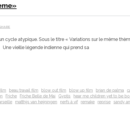
hème»
SHARE
 cycle atypique. Sous le titre « Variations sur le même thème 
 Une vieille légende indienne qui prend sa
film
beau travail film
blow out film
blow up film
brian de palma
c
en
Friche
Friche Belle de Mai
Gyptis
hear me children yet to be bo
rseille
matthijs van heijningen
nerfs à vif
remake
reprise
sandy a