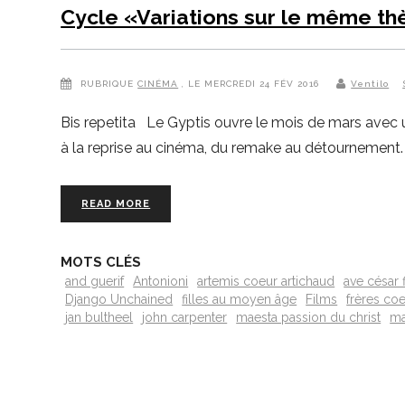
Cycle «Variations sur le même t
RUBRIQUE
CINÉMA
, LE MERCREDI 24 FÉV 2016
Ventilo
Bis repetita Le Gyptis ouvre le mois de mars avec un
à la reprise au cinéma, du remake au détournement.
READ MORE
MOTS CLÉS
and guerif
Antonioni
artemis coeur artichaud
ave césar 
Django Unchained
filles au moyen âge
Films
frères co
jan bultheel
john carpenter
maesta passion du christ
ma