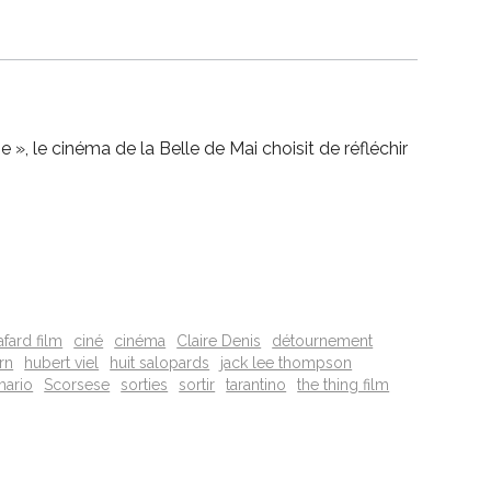
», le cinéma de la Belle de Mai choisit de réfléchir
afard film
ciné
cinéma
Claire Denis
détournement
rn
hubert viel
huit salopards
jack lee thompson
mario
Scorsese
sorties
sortir
tarantino
the thing film