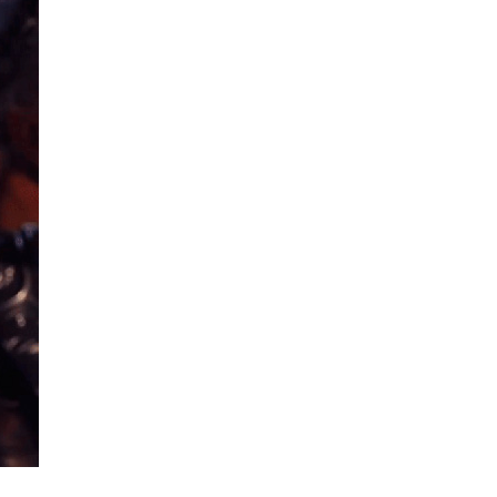
La Ville-sans-Nom, Marseille
dans la bouche de ceux qui
l’assassinent
de Bruno Le
Dantec