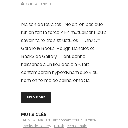
Ventilo
SHARE
Maison de retraites Ne dit-on pas que
l’union fait la force ? En mutualisant leurs
savoir-faire, trois structures — On/Off
Galerie & Books, Rough Dandies et
BackSide Gallery — ont donné
naissance à un lieu dédié à « l’art
contemporain hyperdynamique » au
nom en forme de palindrome : la
READ MORE
MOTS CLÉS
Alliv
Allive
art
art contemporain
artiste
Backside Gallery
Brusk
cedric malo