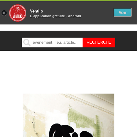
Ventilo
Voir
×
L´application gratuite - Android
MENU