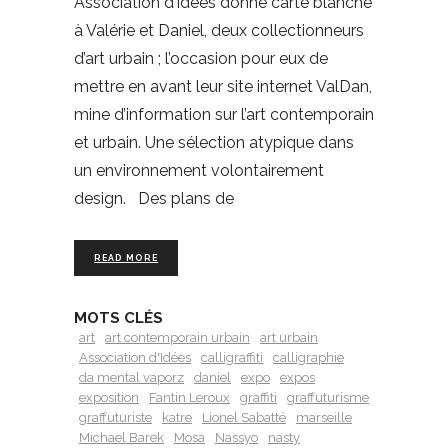
Association d’Idées donne carte blanche
à Valérie et Daniel, deux collectionneurs
d’art urbain ; l’occasion pour eux de
mettre en avant leur site internet ValDan,
mine d’information sur l’art contemporain
et urbain. Une sélection atypique dans
un environnement volontairement
design. Des plans de
READ MORE
MOTS CLÉS
art
art contemporain urbain
art urbain
Association d'Idées
calligraffiti
calligraphie
da mental vaporz
daniel
expo
expos
exposition
Fantin Leroux
graffiti
graffuturisme
graffuturiste
katre
Lionel Sabatté
marseille
Michael Barek
Mosa
Nassyo
nasty