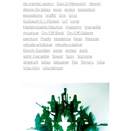
da mental vaporz
Davi D Mesguich
design
design by tabas
expo
expos
exposition
expositions
graffiti
Gris
Gris1
Guillaum E J. Plisson
Lcf
Lime
Mademoiselle Maurice
mapping
marseille
musique
On/Off Book
On/Off Galerie
peinture
Prado
résidence
Reso
Resoner
retraite artistique
retraite créative
Rough Dandies
sortie
sorties
sortir
sortir marseille
Sowat
Sozy
Sozyone
street art
tabas
tatouage
Tito
Toma-L
Villa
Villa Alliv
villa témoin