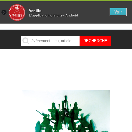
Ventilo
Voir
×
L´application gratuite - Android
MENU