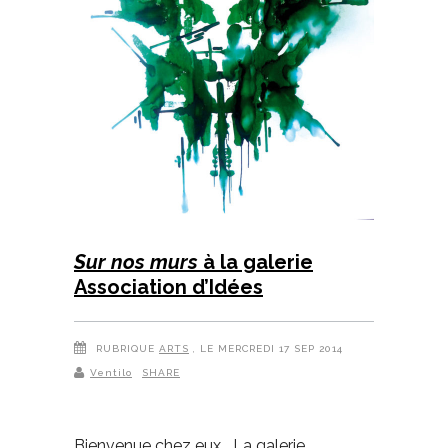
Sur nos murs
à la galerie
Association d’Idées
RUBRIQUE
ARTS
, LE MERCREDI 17 SEP 2014
Ventilo
SHARE
Bienvenue chez eux La galerie