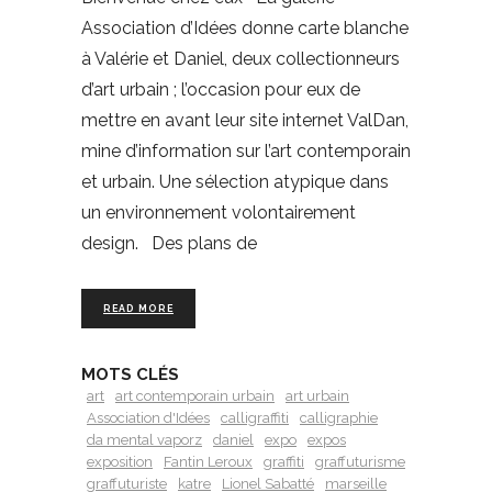
Association d’Idées donne carte blanche
à Valérie et Daniel, deux collectionneurs
d’art urbain ; l’occasion pour eux de
mettre en avant leur site internet ValDan,
mine d’information sur l’art contemporain
et urbain. Une sélection atypique dans
un environnement volontairement
design. Des plans de
READ MORE
MOTS CLÉS
art
art contemporain urbain
art urbain
Association d'Idées
calligraffiti
calligraphie
da mental vaporz
daniel
expo
expos
exposition
Fantin Leroux
graffiti
graffuturisme
graffuturiste
katre
Lionel Sabatté
marseille