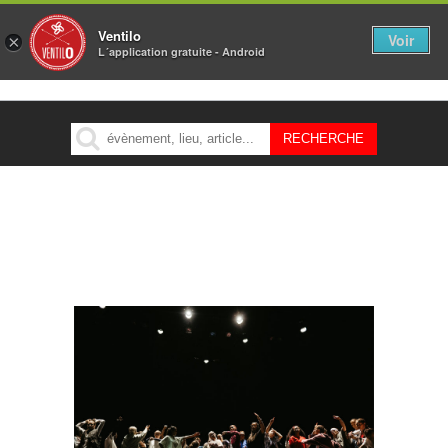
Ventilo
Voir
×
L´application gratuite - Android
MENU