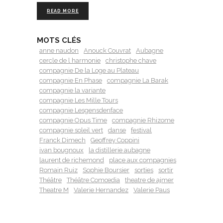
READ MORE
MOTS CLÉS
anne naudon
Anouck Couvrat
Aubagne
cercle de l harmonie
christophe chave
compagnie De la Loge au Plateau
compagnie En Phase
compagnie La Barak
compagnie la variante
compagnie Les Mille Tours
compagnie Lesgensdenface
compagnie Opus Time
compagnie Rhizome
compagnie soleil vert
danse
festival
Franck Dimech
Geoffrey Coppini
ivan bougnoux
la distillerie aubagne
laurent de richemond
place aux compagnies
Romain Ruiz
Sophie Boursier
sorties
sortir
Théâtre
Théâtre Comœdia
theatre de ajmer
Theatre M
Valerie Hernandez
Valerie Paus