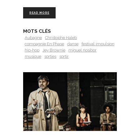
READ MORE
MOTS CLÉS
Aubagne
Christophe Haleb
compagnie En Phase
danse
festival impulsion
hip-hop
Jey Brownie
miguel nosibor
musique
sorties
sortir