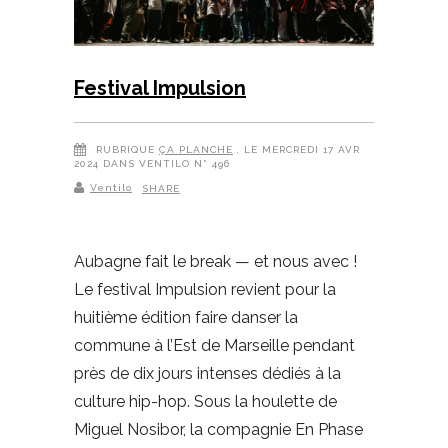
Festival Impulsion
RUBRIQUE
ÇA PLANCHE
, LE MERCREDI 17 AVR
2024 DANS VENTILO N° 496
Ventilo
SHARE
Aubagne fait le break — et nous avec !
Le festival Impulsion revient pour la
huitième édition faire danser la
commune à l’Est de Marseille pendant
près de dix jours intenses dédiés à la
culture hip-hop. Sous la houlette de
Miguel Nosibor, la compagnie En Phase