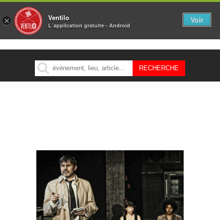
Ventilo
Voir
×
L´application gratuite - Android
MENU