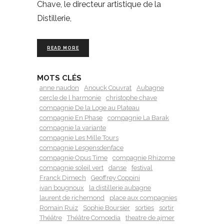
Chave, le directeur artistique de la
Distillerie,
READ MORE
MOTS CLÉS
anne naudon
Anouck Couvrat
Aubagne
cercle de l harmonie
christophe chave
compagnie De la Loge au Plateau
compagnie En Phase
compagnie La Barak
compagnie la variante
compagnie Les Mille Tours
compagnie Lesgensdenface
compagnie Opus Time
compagnie Rhizome
compagnie soleil vert
danse
festival
Franck Dimech
Geoffrey Coppini
ivan bougnoux
la distillerie aubagne
laurent de richemond
place aux compagnies
Romain Ruiz
Sophie Boursier
sorties
sortir
Théâtre
Théâtre Comœdia
theatre de ajmer