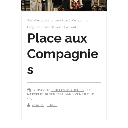
Si on s’amuse pas, on crève !
par la Compagnie
Lesgensdenface © Pierre Gondard
Place aux
Compagnie
s
RUBRIQUE
SUR LES PLANCHES
, LE
MERCREDI 28 SEP 2022 DANS VENTILO N°
469
Ventilo
SHARE