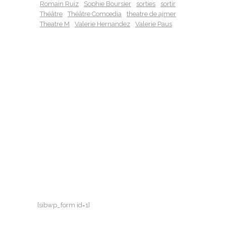
Romain Ruiz
Sophie Boursier
sorties
sortir
Théâtre
Théâtre Comœdia
theatre de ajmer
Theatre M
Valerie Hernandez
Valerie Paus
[sibwp_form id=1]