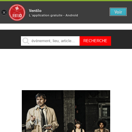
Ventilo
Voir
×
L´application gratuite - Android
MENU