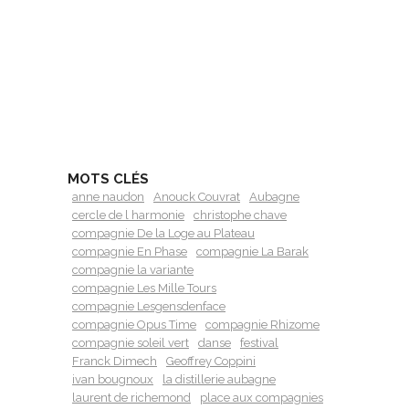
MOTS CLÉS
anne naudon
Anouck Couvrat
Aubagne
cercle de l harmonie
christophe chave
compagnie De la Loge au Plateau
compagnie En Phase
compagnie La Barak
compagnie la variante
compagnie Les Mille Tours
compagnie Lesgensdenface
compagnie Opus Time
compagnie Rhizome
compagnie soleil vert
danse
festival
Franck Dimech
Geoffrey Coppini
ivan bougnoux
la distillerie aubagne
laurent de richemond
place aux compagnies