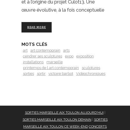
et à l’origine du projet Culot13. Une
œuvre évolutive, à la fois conceptuelle
READ MORE
MOTS CLÉS
art
art contemporain
arts
cendrer ses sculptures
expo
exposition
installations
marseille
printemps de l art contemporain
sculptures
sorties
sortir
victoire barbot
Vidéochroniques
SORTIES MARSEILLE AIX TOULON AUJOURD'HUI
|
SORTIES MARSEILLE AIX TOULON DEMAIN
|
SORTIES
MARSEILLE AIX TOULON CE WEEK-END
CONCERTS