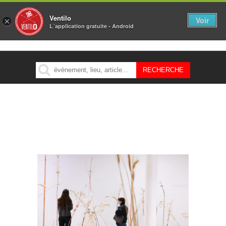
Ventilo
Voir
×
L´application gratuite - Android
MENU