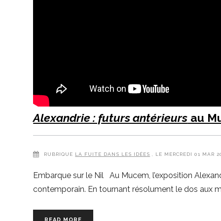
Alexandrie : futurs antérieurs
au M
RUBRIQUE
LA FUITE DANS LES IDÉES
, LE MERCREDI 01 MAR 
Embarque sur le Nil Au Mucem, l’exposition Alexandrie 
contemporain. En tournant résolument le dos aux myt
READ MORE