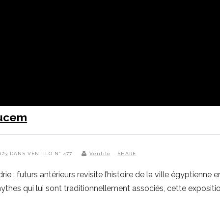
ucem
2023 DANS VENTILO N° 477
Ventilo
SHARE
: futurs antérieurs revisite l’histoire de la ville égyptienne 
hes qui lui sont traditionnellement associés, cette expositi