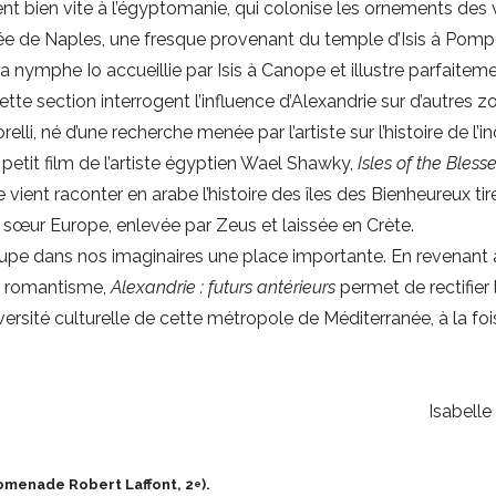
t bien vite à l’égyptomanie, qui colonise les ornements des v
ée de Naples, une fresque provenant du temple d’Isis à Pompé
a nymphe Io accueillie par Isis à Canope et illustre parfaiteme
te section interrogent l’influence d’Alexandrie sur d’autres z
lli, né d’une recherche menée par l’artiste sur l’histoire de l’in
petit film de l’artiste égyptien Wael Shawky,
Isles of the Bless
 vient raconter en arabe l’histoire des îles des Bienheureux tir
œur Europe, enlevée par Zeus et laissée en Crète.
upe dans nos imaginaires une place importante. En revenant
e romantisme,
Alexandrie : futurs antérieurs
permet de rectifier 
rsité culturelle de cette métropole de Méditerranée, à la foi
Isabelle
romenade Robert Laffont, 2
).
e