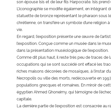
son épouse Isis et de leur fils Harpocrate. Isis pr
L’iconographie se modifie également, en intégran
statuette de bronze représentant le pharaon sous les 
chrétienne, on transfère un symbole d’une religion à l
vie.
En regard, l’exposition présente une œuvre de l’a
l’exposition. Conçue comme un musée dans le musée
dans la présentation muséologique de l’exposition.
Comme dit plus haut, il reste très peu de traces de la
occupations qui se sont succédé ont effacé les tra
riches maisons décorées de mosaïques, à l’instar d’
Necropolis ou ville des morts, redécouverte en 1997,
populations grecques et romaines. En miroir de cette 
égyptien Ahmed Ghoneimy, qui témoigne de l’échec de 
capitale.
La dernière partie de l’exposition est consacrée au r