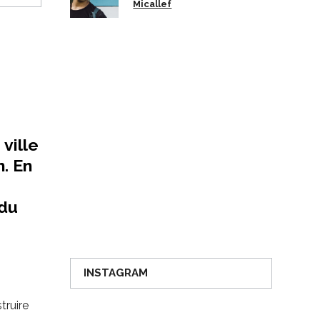
Micallef
 ville
. En
 du
INSTAGRAM
truire