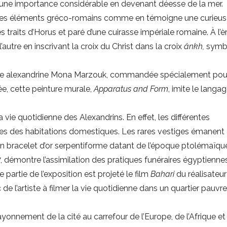
end une importance considérable en devenant déesse de la mer.
t des éléments gréco-romains comme en témoigne une curieu
traits d’Horus et paré d’une cuirasse impériale romaine. À l’è
’autre en inscrivant la croix du Christ dans la croix
ânkh,
symb
rtiste alexandrine Mona Marzouk, commandée spécialement pou
, cette peinture murale,
Apparatus and Form
, imite le langag
 vie quotidienne des Alexandrins. En effet, les différentes
ces des habitations domestiques. Les rares vestiges émanent
un bracelet d’or serpentiforme datant de l’époque ptolémaïqu
 démontre l’assimilation des pratiques funéraires égyptiennes
partie de l’exposition est projeté le film
Bahari
du réalisateur
l’artiste à filmer la vie quotidienne dans un quartier pauvre
ayonnement de la cité au carrefour de l’Europe, de l’Afrique et