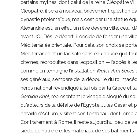
certains mythes, dont celui de la reine Cléopâtre VI
Cléopâtre, il sera à nouveau brièvement question d
dynastie ptolémaïque, mais c’est par une statue éque
Alexandrie est, en effet, un rêve devenu ville, celu
avant JC. Dès le départ, il décide de fonder une vi
Méditerranée orientale. Pour cela, son choix se por
Méditerranée et un lac salé sans eau douce qu’il faut
citernes, reproduites dans l’exposition — l’accès à l’e
comme en témoigne l’installation
Water-Arm Series
ses généraux, s’empare de la dépouille du roi macédo
héros national revendiqué à la fois par la Grèce e
Gordian Knot,
représentant le visage disloqué du sou
qu’acteurs de la défaite de l’Égypte. Jules César et
bataille d’Actium, visitent son tombeau, dont l’em
Contrairement à Rome, il reste aujourd’hui peu de v
siècle de notre ère, les matériaux de ses bâtiments