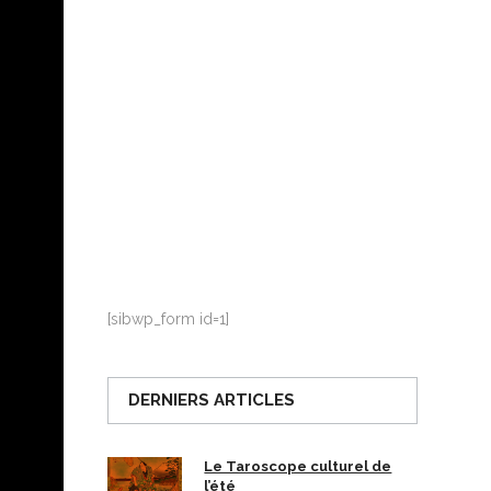
La Ville-sans-Nom, Marseille
dans la bouche de ceux qui
l’assassinent
de Bruno Le
Dantec
[sibwp_form id=1]
DERNIERS ARTICLES
Le Taroscope culturel de
l’été