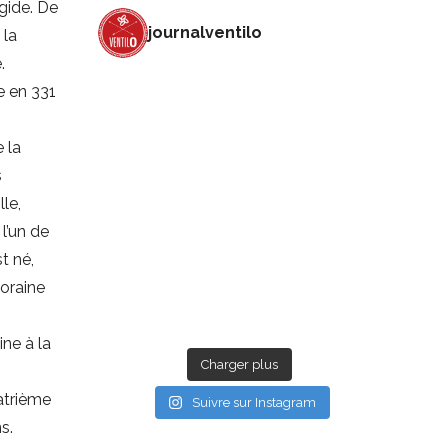
agide. De
journalventilo
 la
.
e en 331
e la
s
lle,
l’un de
t né,
oraine
ine à la
Charger plus
atrième
Suivre sur Instagram
s.