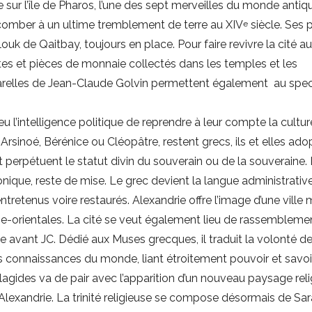
 sur l’île de Pharos, l’une des sept merveilles du monde antiqu
comber à un ultime tremblement de terre au XIV
siècle. Ses p
e
ouk de Qaitbay, toujours en place. Pour faire revivre la cité a
uettes et pièces de monnaie collectés dans les temples et les
arelles de Jean-Claude Golvin permettent également au spe
u l’intelligence politique de reprendre à leur compte la cultur
 Arsinoé, Bérénice ou Cléopâtre, restent grecs, ils et elles ado
perpétuent le statut divin du souverain ou de la souveraine. 
onique, reste de mise. Le grec devient la langue administrative
tretenus voire restaurés. Alexandrie offre l’image d’une ville m
he-orientales. La cité se veut également lieu de rassembleme
e avant JC. Dédié aux Muses grecques, il traduit la volonté d
 connaissances du monde, liant étroitement pouvoir et savoir
lagides va de pair avec l’apparition d’un nouveau paysage reli
d’Alexandrie. La trinité religieuse se compose désormais de Sar