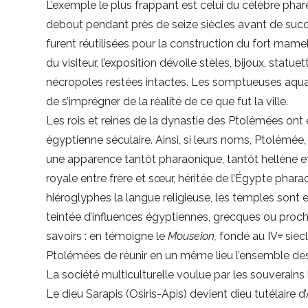
L’exemple le plus frappant est celui du célèbre phare
debout pendant près de seize siècles avant de suc
furent réutilisées pour la construction du fort mamel
du visiteur, l’exposition dévoile stèles, bijoux, stat
nécropoles restées intactes. Les somptueuses aqu
de s’imprégner de la réalité de ce que fut la ville.
Les rois et reines de la dynastie des Ptolémées ont e
égyptienne séculaire. Ainsi, si leurs noms, Ptolémée,
une apparence tantôt pharaonique, tantôt hellène et 
royale entre frère et sœur, héritée de l’Égypte phara
hiéroglyphes la langue religieuse, les temples sont en
teintée d’influences égyptiennes, grecques ou proc
savoirs : en témoigne le
Mouseion,
fondé au IV
siècl
e
Ptolémées de réunir en un même lieu l’ensemble des
La société multiculturelle voulue par les souverains 
Le dieu Sarapis (Osiris-Apis) devient dieu tutélaire 