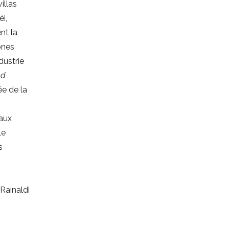
illas
i,
nt la
ones
dustrie
ed
ée de la
 aux
le
s
 Rainaldi