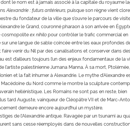
I, dont le nom est à jamais associé à la capitale du royaume l
ans
Alexandrie : futurs antérieurs
, puisque son règne vient clore
stre du fondateur de la ville que s’ouvre le parcours de visite
i d’Alexandre le Grand, couronné pharaon à son arrivée en Égypt
lle cosmopolite
ex nihilo
pour contrôler le trafic commercial en
te sur une langue de sable coincée entre les eaux profondes d
 faire venir du Nil par des canalisations et conserver dans de
au est d’ailleurs toujours l’un des enjeux fondamentaux de la vi
de l’artiste palestinienne Jumana Manna. À sa mort, Ptolémée, 
nien et la fait inhumer à Alexandrie. Le mythe d’Alexandre es
t la Macédoine du Nord comme le montre la sculpture contemp
verain hellénistique. Les Romains ne sont pas en reste, bien
 plus tard Auguste, vainqueur de Cléopâtre VII et de Marc-Anto
placement demeure encore aujourd’hui un mystère.
estiges de l’Alexandrie antique. Ravagée par un tsunami au qu
 furent sans cesse réemployés dans de nouvelles construction