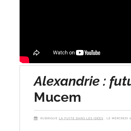
Alexandrie : fut
Mucem
RUBRIQUE
LA FUITE DANS LES IDÉES
, LE MERCREDI 