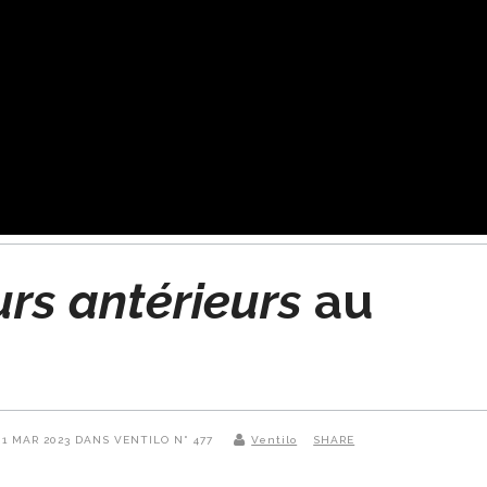
urs antérieurs
au
01 MAR 2023 DANS VENTILO N° 477
Ventilo
SHARE