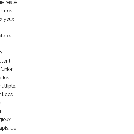
e, resté
ierres
ux yeux
ctateur
e
ptent
L’union
, les
ultiple,
nt des
es
.
gieux.
apis, de