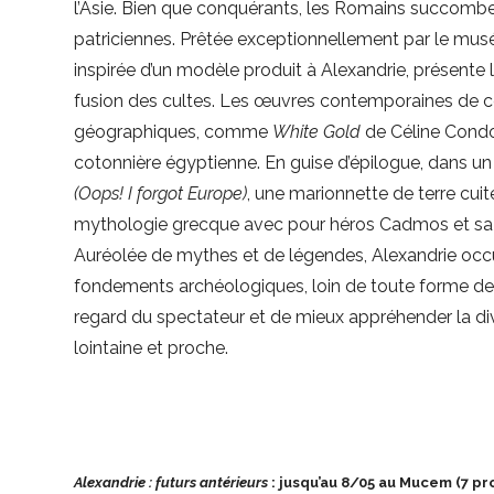
l’Asie. Bien que conquérants, les Romains succomben
patriciennes. Prêtée exceptionnellement par le mus
inspirée d’un modèle produit à Alexandrie, présente l
fusion des cultes. Les œuvres contemporaines de cet
géographiques, comme
White Gold
de Céline Condore
cotonnière égyptienne. En guise d’épilogue, dans un 
(Oops! I forgot Europe)
, une marionnette de terre cuite
mythologie grecque avec pour héros Cadmos et sa s
Auréolée de mythes et de légendes, Alexandrie occ
fondements archéologiques, loin de toute forme d
regard du spectateur et de mieux appréhender la dive
lointaine et proche.
Alexandrie : futurs antérieurs
: jusqu’au 8/05 au Mucem (7 p