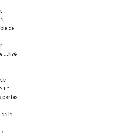
se
re
ole de
r
e utilisé
 de
e. La
 par les
 de la
 de