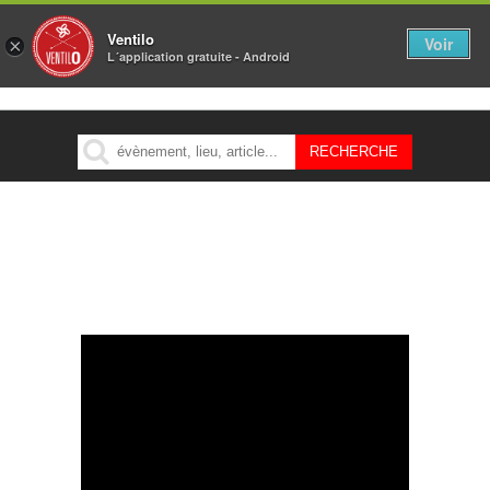
Ventilo
Voir
×
L´application gratuite - Android
MENU