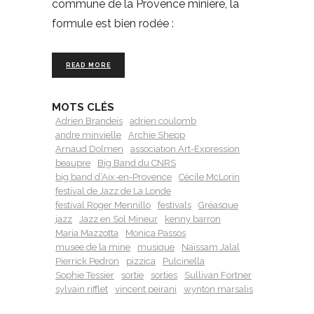
commune de la Provence minière, la
formule est bien rodée :
READ MORE
MOTS CLÉS
Adrien Brandeis
adrien coulomb
andre minvielle
Archie Shepp
Arnaud Dolmen
association Art-Expression
beaupre
Big Band du CNRS
big band d’Aix-en-Provence
Cécile McLorin
festival de Jazz de La Londe
festival Roger Mennillo
festivals
Gréasque
jazz
Jazz en Sol Mineur
kenny barron
Maria Mazzotta
Monica Passos
musee de la mine
musique
Naïssam Jalal
Pierrick Pedron
pizzica
Pulcinella
Sophie Tessier
sortie
sorties
Sullivan Fortner
sylvain rifflet
vincent peirani
wynton marsalis