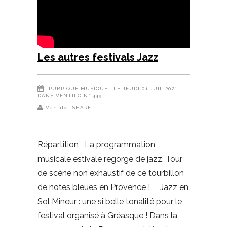
Les autres festivals Jazz
RUBRIQUE
MUSIQUE
, LE JEUDI 01 JUIL 2021
DANS VENTILO N° 449
Ventilo
SHARE
Répartition La programmation
musicale estivale regorge de jazz. Tour
de scène non exhaustif de ce tourbillon
de notes bleues en Provence ! Jazz en
Sol Mineur : une si belle tonalité pour le
festival organisé à Gréasque ! Dans la